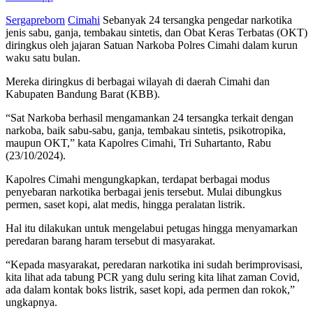
Sergapreborn
Cimahi
Sebanyak 24 tersangka pengedar narkotika
jenis sabu, ganja, tembakau sintetis, dan Obat Keras Terbatas (OKT)
diringkus oleh jajaran Satuan Narkoba Polres Cimahi dalam kurun
waku satu bulan.
Mereka diringkus di berbagai wilayah di daerah Cimahi dan
Kabupaten Bandung Barat (KBB).
“Sat Narkoba berhasil mengamankan 24 tersangka terkait dengan
narkoba, baik sabu-sabu, ganja, tembakau sintetis, psikotropika,
maupun OKT,” kata Kapolres Cimahi, Tri Suhartanto, Rabu
(23/10/2024).
Kapolres Cimahi mengungkapkan, terdapat berbagai modus
penyebaran narkotika berbagai jenis tersebut. Mulai dibungkus
permen, saset kopi, alat medis, hingga peralatan listrik.
Hal itu dilakukan untuk mengelabui petugas hingga menyamarkan
peredaran barang haram tersebut di masyarakat.
“Kepada masyarakat, peredaran narkotika ini sudah berimprovisasi,
kita lihat ada tabung PCR yang dulu sering kita lihat zaman Covid,
ada dalam kontak boks listrik, saset kopi, ada permen dan rokok,”
ungkapnya.