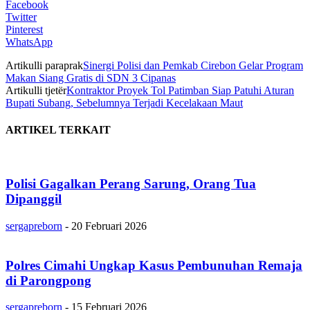
Facebook
Twitter
Pinterest
WhatsApp
Artikulli paraprak
Sinergi Polisi dan Pemkab Cirebon Gelar Program
Makan Siang Gratis di SDN 3 Cipanas
Artikulli tjetër
Kontraktor Proyek Tol Patimban Siap Patuhi Aturan
Bupati Subang, Sebelumnya Terjadi Kecelakaan Maut
ARTIKEL TERKAIT
Polisi Gagalkan Perang Sarung, Orang Tua
Dipanggil
sergapreborn
-
20 Februari 2026
Polres Cimahi Ungkap Kasus Pembunuhan Remaja
di Parongpong
sergapreborn
-
15 Februari 2026