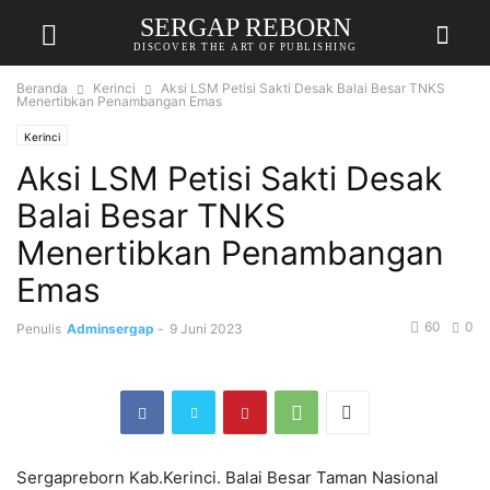
SERGAP REBORN
DISCOVER THE ART OF PUBLISHING
Beranda
Kerinci
Aksi LSM Petisi Sakti Desak Balai Besar TNKS
Menertibkan Penambangan Emas
Kerinci
Aksi LSM Petisi Sakti Desak
Balai Besar TNKS
Menertibkan Penambangan
Emas
60
0
Penulis
Adminsergap
-
9 Juni 2023
Sergapreborn Kab.Kerinci. Balai Besar Taman Nasional