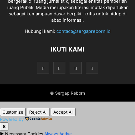
bergerak di ruang jurnalistik, sebagai entitas pemberian
ruang Publik, Media merupakan literasi mutlak diperlukan
sebagai kemampuan dasar berpikir kritis untuk hidup di
abad informasi.
Hubungi kami:
contact@sergapreborn.id
IKUTI KAMI
© Sergap Reborn
Customize
Reject All
Accept All
Powered by
✖
►
Necessary Cookies
Always Active