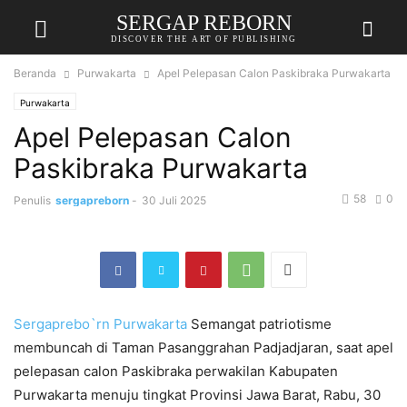
SERGAP REBORN
DISCOVER THE ART OF PUBLISHING
Beranda
Purwakarta
Apel Pelepasan Calon Paskibraka Purwakarta
Purwakarta
Apel Pelepasan Calon
Paskibraka Purwakarta
58
0
Penulis
sergapreborn
-
30 Juli 2025
Sergaprebo`rn
Purwakarta
Semangat patriotisme
membuncah di Taman Pasanggrahan Padjadjaran, saat apel
pelepasan calon Paskibraka perwakilan Kabupaten
Purwakarta menuju tingkat Provinsi Jawa Barat, Rabu, 30