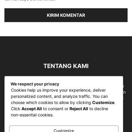
TENTANG KAMI
Sergapreborn merupakan sebuah Media Nasional yang
We respect your privacy
bergerak di ruang jurnalistik, sebagai entitas pemberian
Cookies help us improve your experience, deliver
ruang Publik, Media merupakan literasi mutlak diperlukan
personalized content, and analyze traffic. You can
sebagai kemampuan dasar berpikir kritis untuk hidup di
choose which cookies to allow by clicking
Customize
.
abad informasi.
Click
Accept All
to consent or
Reject All
to decline
non-essential cookies.
Hubungi kami:
contact@sergapreborn.id
Customize