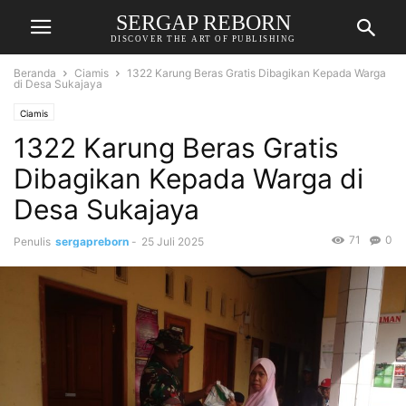
SERGAP REBORN
DISCOVER THE ART OF PUBLISHING
Beranda
Ciamis
1322 Karung Beras Gratis Dibagikan Kepada Warga
di Desa Sukajaya
Ciamis
1322 Karung Beras Gratis
Dibagikan Kepada Warga di
Desa Sukajaya
71
0
Penulis
sergapreborn
-
25 Juli 2025