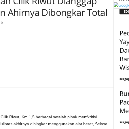
an Cilik Riwut Dianggap
 Ahirnya Dibongkar Total
EDI
0
Pe
Ya
Dae
Ba
Wis
serga
Ru
Pad
Me
ilik Riwut, Km 1,5 berbagai setelah pihak menfkritisi
serga
ulintas akhirnya dibingkar menggunakan alat berat, Selasa