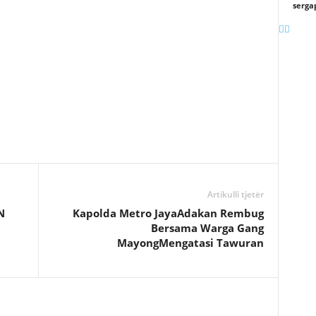
serga
Artikulli tjetër
N
Kapolda Metro JayaAdakan Rembug
Bersama Warga Gang
MayongMengatasi Tawuran