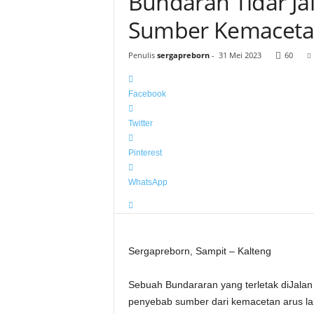
Bundaran Tidar Jal
Sumber Kemacetan
Penulis
sergapreborn
-
31 Mei 2023
60
Facebook
Twitter
Pinterest
WhatsApp
Sergapreborn, Sampit – Kalteng
Sebuah Bundararan yang terletak diJalan C
penyebab sumber dari kemacetan arus lal