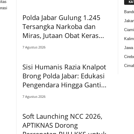
KA
itas
rasi
Band
Polda Jabar Gulung 1.245
Jakar
Tersangka Narkoba dan
Ciami
Miras, Jutaan Obat Keras...
Kalim
7 Agustus 2026
Jawa 
Cireb
Sisi Humanis Razia Knalpot
Cimah
Brong Polda Jabar: Edukasi
Pengendara Hingga Ganti...
7 Agustus 2026
Soft Launching NCC 2026,
APTIKNAS Dorong
Percepatan RUU KKS untuk