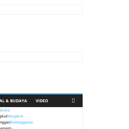
AL & BUDAYA
VIDEO
s
Suka
ikut
Mengikuti
anggan
Berlangganan
sement -