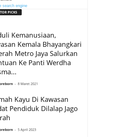
TOR PICKS
duli Kemanusiaan,
yasan Kemala Bhayangkari
rah Metro Jaya Salurkan
ntuan Ke Panti Werdha
ma...
preborn
-
8 Maret 2021
mah Kayu Di Kawasan
at Pendiduk Dilalap Jago
rah
preborn
-
5 April 2023