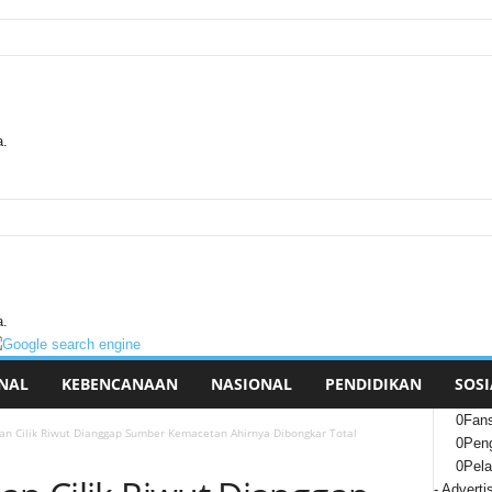
a.
a.
NAL
KEBENCANAAN
NASIONAL
PENDIDIKAN
SOSI
0
Fan
lan Cilik Riwut Dianggap Sumber Kemacetan Ahirnya Dibongkar Total
0
Peng
0
Pel
- Adverti