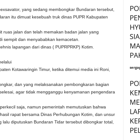
PO
rat exsavator, yang sedang membongkar Bundaran tersebut,
PE
aran itu dimuat kesebuah truk dinas PUPR Kabupaten
HY
it ruas jalan dan telah memakan badan jalan yang
SI
adi sempit dan menyababkan kemacetan.
MA
tehnis lapangan dari dinas ( PUPRPRKP) Kotim.
PA
elalui
serga
en Kotawaringin Timur, ketika ditemui media ini Roni,
PO
bongkar, dan yang melaksanakan pembongkaran bagian
KE
s selesai, agar tidak mengganggu kenyamanan pengendara
ME
iperkecil saja, namun pemerintah memutuskan bahwa
LA
i hasil rapat bersama Dinas Perhubungan Kotim, dan unsur
KE
g lalu diputuskan Bundaran Tidar tersebut dibongkar total,
PE