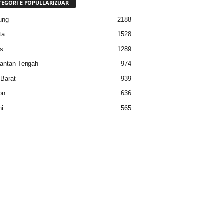
TEGORI E POPULLARIZUAR
ung
2188
ta
1528
s
1289
antan Tengah
974
Barat
939
on
636
i
565