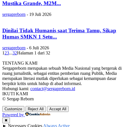
Mustika Grande, M2M...
sergapreborn
-
19 Juli 2026
Dinilai Tidak Humanis saat Terima Tamu, Sikap
Humas SMKN 1 Setu...
sergapreborn
-
6 Juli 2026
1
2
3
...
32
Halaman 1 dari 32
TENTANG KAMI
Sergapreborn merupakan sebuah Media Nasional yang bergerak di
ruang jurnalistik, sebagai entitas pemberian ruang Publik, Media
merupakan literasi mutlak diperlukan sebagai kemampuan dasar
berpikir kritis untuk hidup di abad informasi.
Hubungi kami:
contact@sergapreborn.id
IKUTI KAMI
© Sergap Reborn
Customize
Reject All
Accept All
Powered by
✖
►
Necessary Cookies
Always Active