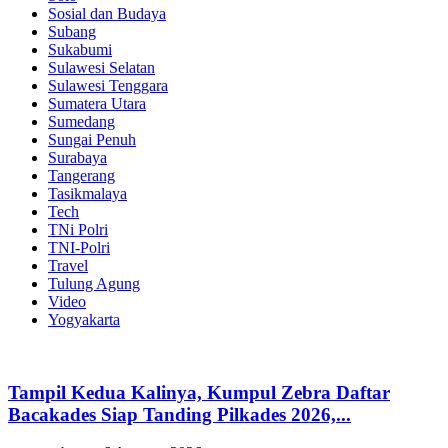
Sosial dan Budaya
Subang
Sukabumi
Sulawesi Selatan
Sulawesi Tenggara
Sumatera Utara
Sumedang
Sungai Penuh
Surabaya
Tangerang
Tasikmalaya
Tech
TNi Polri
TNI-Polri
Travel
Tulung Agung
Video
Yogyakarta
Tampil Kedua Kalinya, Kumpul Zebra Daftar
Bacakades Siap Tanding Pilkades 2026,...