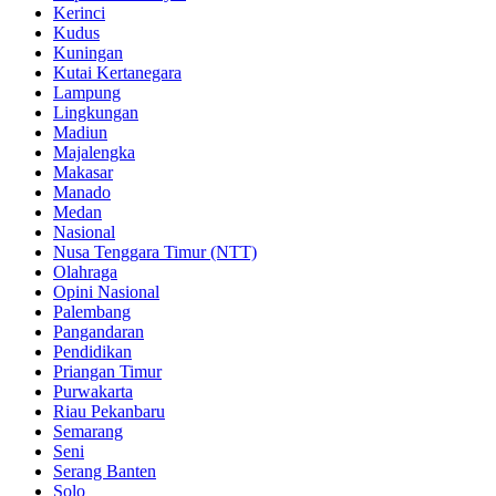
Kerinci
Kudus
Kuningan
Kutai Kertanegara
Lampung
Lingkungan
Madiun
Majalengka
Makasar
Manado
Medan
Nasional
Nusa Tenggara Timur (NTT)
Olahraga
Opini Nasional
Palembang
Pangandaran
Pendidikan
Priangan Timur
Purwakarta
Riau Pekanbaru
Semarang
Seni
Serang Banten
Solo