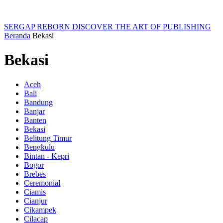
SERGAP REBORN
DISCOVER THE ART OF PUBLISHING
Beranda
Bekasi
Bekasi
Aceh
Bali
Bandung
Banjar
Banten
Bekasi
Belitung Timur
Bengkulu
Bintan - Kepri
Bogor
Brebes
Ceremonial
Ciamis
Cianjur
Cikampek
Cilacap