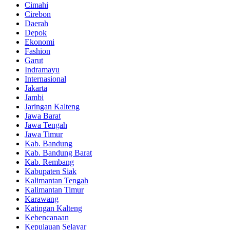
Cimahi
Cirebon
Daerah
Depok
Ekonomi
Fashion
Garut
Indramayu
Internasional
Jakarta
Jambi
Jaringan Kalteng
Jawa Barat
Jawa Tengah
Jawa Timur
Kab. Bandung
Kab. Bandung Barat
Kab. Rembang
Kabupaten Siak
Kalimantan Tengah
Kalimantan Timur
Karawang
Katingan Kalteng
Kebencanaan
Kepulauan Selayar