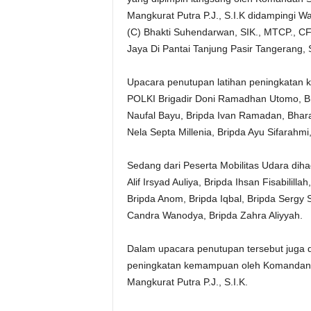
Mangkurat Putra P.J., S.I.K didampingi 
(C) Bhakti Suhendarwan, SIK., MTCP., CF
Jaya Di Pantai Tanjung Pasir Tangerang, S
Upacara penutupan latihan peningkatan kem
POLKI Brigadir Doni Ramadhan Utomo, Bri
Naufal Bayu, Bripda Ivan Ramadan, Bhar
Nela Septa Millenia, Bripda Ayu Sifarahmi,
Sedang dari Peserta Mobilitas Udara diha
Alif Irsyad Auliya, Bripda Ihsan Fisabilill
Bripda Anom, Bripda Iqbal, Bripda Serg
Candra Wanodya, Bripda Zahra Aliyyah.
Dalam upacara penutupan tersebut juga di
peningkatan kemampuan oleh Komandan S
Mangkurat Putra P.J., S.I.K.