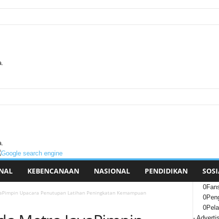
a.
a.
NAL
KEBENCANAAN
NASIONAL
PENDIDIKAN
SOSI
0
Fan
yaPimpin Upacara Penutupan Latihan Peningkatan Kemampuan
0
Peng
0
Pel
- Adverti