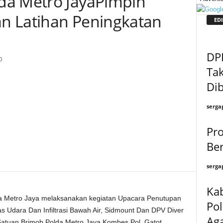
da Metro JayaPimpin
n Latihan Peningkatan
EDI
DPD
0
Tak
Di
serga
Pr
Be
serga
Kab
da Metro Jaya melaksanakan kegiatan Upacara Penutupan
Po
 Udara Dan Infiltrasi Bawah Air, Sidmount Dan DPV Diver
Aga
atuan Brimob Polda Metro Jaya Kombes Pol. Gatot