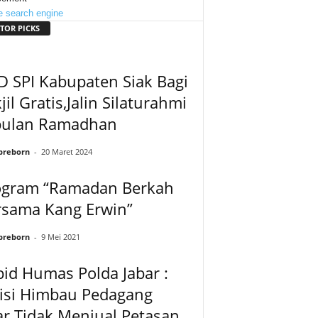
TOR PICKS
 SPI Kabupaten Siak Bagi
jil Gratis,Jalin Silaturahmi
bulan Ramadhan
preborn
-
20 Maret 2024
ogram “Ramadan Berkah
rsama Kang Erwin”
preborn
-
9 Mei 2021
id Humas Polda Jabar :
lisi Himbau Pedagang
r Tidak Menjual Petasan