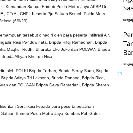
Sa
Wakil Komandan Satuan Brimob Polda Metro Jaya AKBP Dr
E., CFrA., CHFI. beserta Pju Satuan Brimob Polda Metro
serga
elasa (6/6/23).
Pe
ampuan tersebut dihadiri oleh para peserta Infiltrasi Air,
Ta
gadir Resi Panduwinata, Bripda Rifqi Ramadhan, Bripda
aka Maqfiur Rodhi, Bharaka Eko Joko dan POLWAN Bripda
Ban
 Bripda Alfiyah Khoirun Nisa
serga
diri oleh POLKI Bripda Farhan, Bripda Sergy Suan, Bripda
ah, Bripda Aditya Tri Laksono, Bripda Danang, Bripda Rico,
y Suan dan POLWAN Bripda Deva Ramadani, Bripda Sheren
berikan Sertifikasi kepada para peserta pelatihan
atuan Brimob Polda Metro Jaya Kombes Pol. Gatot