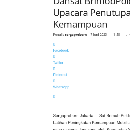
Dansat BrimobPol
Upacara Penutupa
Kemampuan
Penulis
sergapreborn
-
7 Juni 2023
58
Facebook
Twitter
Pinterest
WhatsApp
Sergapreborn Jakarta, – Sat Brimob Pol
Latihan Peningkatan Kemampuan Mobilitas
yang dipimpin langsung oleh Komandan S