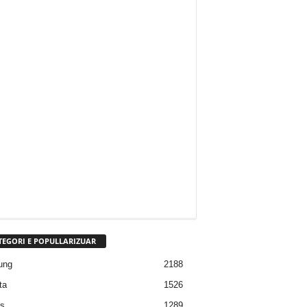
TEGORI E POPULLARIZUAR
ung
2188
ta
1526
s
1289