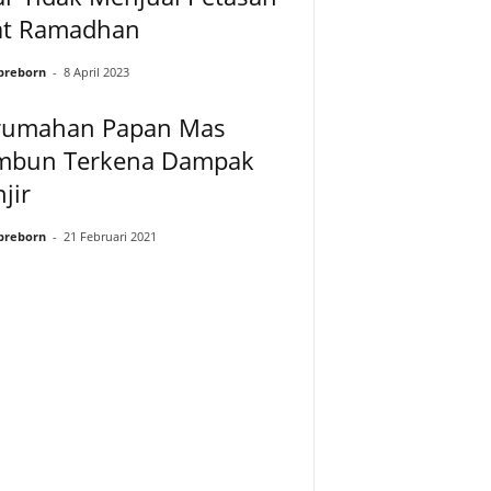
at Ramadhan
preborn
-
8 April 2023
rumahan Papan Mas
mbun Terkena Dampak
jir
preborn
-
21 Februari 2021