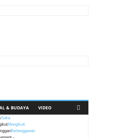
AL & BUDAYA
VIDEO
s
Suka
ikut
Mengikuti
anggan
Berlangganan
sement -