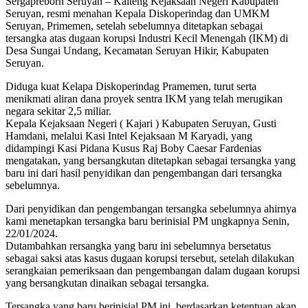
Sergapreborn Seruyan – Kalteng Kejaksaan Negeri Kabupaten
Seruyan, resmi menahan Kepala Diskoperindag dan UMKM
Seruyan, Primemen, setelah sebelumnya ditetapkan sebagai
tersangka atas dugaan korupsi Industri Kecil Menengah (IKM) di
Desa Sungai Undang, Kecamatan Seruyan Hikir, Kabupaten
Seruyan.
Diduga kuat Kelapa Diskoperindag Pramemen, turut serta
menikmati aliran dana proyek sentra IKM yang telah merugikan
negara sekitar 2,5 miliar.
Kepala Kejaksaan Negeri ( Kajari ) Kabupaten Seruyan, Gusti
Hamdani, melalui Kasi Intel Kejaksaan M Karyadi, yang
didampingi Kasi Pidana Kusus Raj Boby Caesar Fardenias
mengatakan, yang bersangkutan ditetapkan sebagai tersangka yang
baru ini dari hasil penyidikan dan pengembangan dari tersangka
sebelumnya.
Dari penyidikan dan pengembangan tersangka sebelumnya ahirnya
kami menetapkan tersangka baru berinisial PM ungkapnya Senin,
22/01/2024.
Dutambahkan rersangka yang baru ini sebelumnya bersetatus
sebagai saksi atas kasus dugaan korupsi tersebut, setelah dilakukan
serangkaian pemeriksaan dan pengembangan dalam dugaan korupsi
yang bersangkutan dinaikan sebagai tersangka.
Tersangka yang baru berinisial PM ini, berdasarkan ketentuan akan