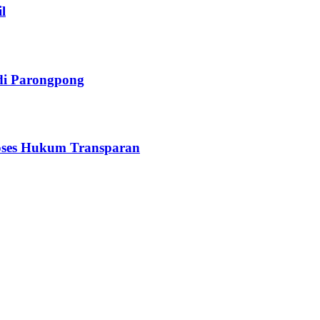
l
di Parongpong
oses Hukum Transparan