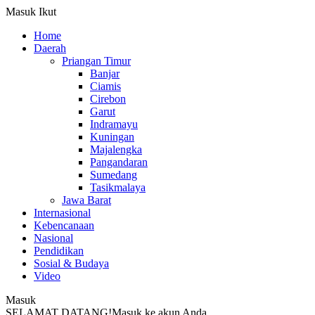
Masuk
Ikut
Home
Daerah
Priangan Timur
Banjar
Ciamis
Cirebon
Garut
Indramayu
Kuningan
Majalengka
Pangandaran
Sumedang
Tasikmalaya
Jawa Barat
Internasional
Kebencanaan
Nasional
Pendidikan
Sosial & Budaya
Video
Masuk
SELAMAT DATANG!
Masuk ke akun Anda