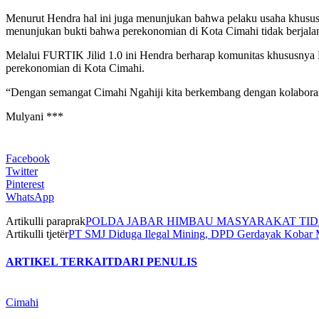
Menurut Hendra hal ini juga menunjukan bahwa pelaku usaha khus
menunjukan bukti bahwa perekonomian di Kota Cimahi tidak berjalan 
Melalui FURTIK Jilid 1.0 ini Hendra berharap komunitas khusus
perekonomian di Kota Cimahi.
“Dengan semangat Cimahi Ngahiji kita berkembang dengan kolaborasi
Mulyani ***
Facebook
Twitter
Pinterest
WhatsApp
Artikulli paraprak
POLDA JABAR HIMBAU MASYARAKAT TID
Artikulli tjetër
PT SMJ Diduga Ilegal Mining, DPD Gerdayak Kobar 
ARTIKEL TERKAIT
DARI PENULIS
Cimahi