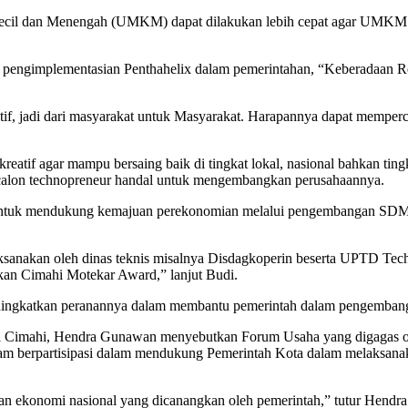
ecil dan Menengah (UMKM) dapat dilakukan lebih cepat agar UMKM 
 pengimplementasian Penthahelix dalam pemerintahan, “Keberadaan 
sitif, jadi dari masyarakat untuk Masyarakat. Harapannya dapat memp
if agar mampu bersaing baik di tingkat lokal, nasional bahkan tingk
calon technopreneur handal untuk mengembangkan perusahaannya.
ntuk mendukung kemajuan perekonomian melalui pengembangan SDM y
anakan oleh dinas teknis misalnya Disdagkoperin beserta UPTD Techno
nakan Cimahi Motekar Award,” lanjut Budi.
ingkatkan peranannya dalam membantu pemerintah dalam pengembanga
ta Cimahi, Hendra Gunawan menyebutkan Forum Usaha yang digagas
am berpartisipasi dalam mendukung Pemerintah Kota dalam melaksa
lihan ekonomi nasional yang dicanangkan oleh pemerintah,” tutur Hendra