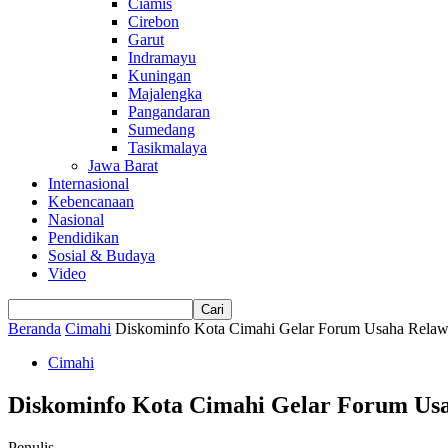
Ciamis
Cirebon
Garut
Indramayu
Kuningan
Majalengka
Pangandaran
Sumedang
Tasikmalaya
Jawa Barat
Internasional
Kebencanaan
Nasional
Pendidikan
Sosial & Budaya
Video
Beranda
Cimahi
Diskominfo Kota Cimahi Gelar Forum Usaha Relawan
Cimahi
Diskominfo Kota Cimahi Gelar Forum Usah
Penulis