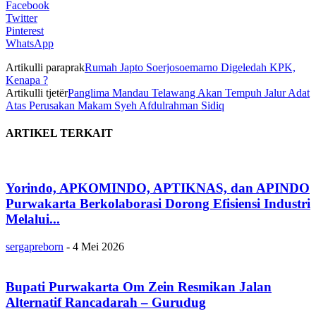
Facebook
Twitter
Pinterest
WhatsApp
Artikulli paraprak
Rumah Japto Soerjosoemarno Digeledah KPK,
Kenapa ?
Artikulli tjetër
Panglima Mandau Telawang Akan Tempuh Jalur Adat
Atas Perusakan Makam Syeh Afdulrahman Sidiq
ARTIKEL TERKAIT
Yorindo, APKOMINDO, APTIKNAS, dan APINDO
Purwakarta Berkolaborasi Dorong Efisiensi Industri
Melalui...
sergapreborn
-
4 Mei 2026
Bupati Purwakarta Om Zein Resmikan Jalan
Alternatif Rancadarah – Gurudug