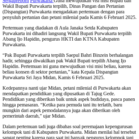
Sergapreborn
Purwakarta
Guna mewujudkan visi misi Bupati dan
Wakil Bupati Purwakarta terpilih, Dinas Pangan dan Pertanian
(Dispangtan) Purwakarta mengadakan pertemuan dengan para
penyuluh pertanian dan petani milenial pada Kamis 6 Februari 2025.
Pertemuan yang diadakan di Aula Janaka Setda Kabupaten
Purwakarta ini dihadiri langsung Wakil Bupati Purwakarta terpilih
Abang Ijo Hapidin, pengurus HKTI dan KTNA Kabupaten
Purwakarta.
“Pak Bupati Purwakarta terpilih Saepul Bahri Binzein berhalangan
hadir, sehingga diwakilkan pak Wakil Bupati terpilih Abang Ijo
Hapidin. Pertemuan ini guna mewujudkan visi misi beliau, karena
beliau konsen di sektor pertanian,” kata Kepala Dispangtan
Purwakarta Sri Jaya Midan, Kamis 6 Februari 2025.
Kedepannya nanti ujar Midan, petani milenial di Purwakarta akan
mendapatkan pendidikan yang dipusatkan di Tajug Gede.
Pendidikan yang diberikan baik untuk aspek budidaya, pasca panen
hingga pemasaran. “Ketika para pemuda tani itu terlatih, baru
mungkin dari aspek pemodalannya juga akan diberikan oleh
pemerintah daerah,” ujar Midan.
Dalam pertemuan tadi juga dibahas soal peremajaan kepengurusan
kelompok tani di Kabupaten Purwakarta. Midan menilai hal tersebut
sangat penting karena para saat ini banyak pengurus kelompok tani