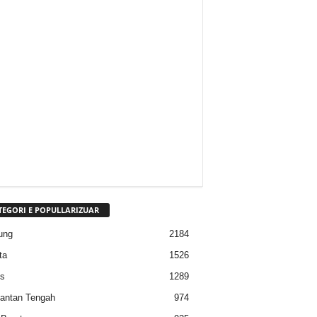
TEGORI E POPULLARIZUAR
ung
2184
ta
1526
s
1289
antan Tengah
974