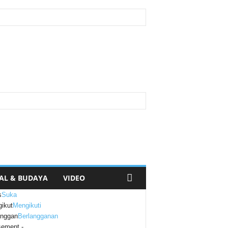
AL & BUDAYA
VIDEO
s
Suka
ikut
Mengikuti
anggan
Berlangganan
sement -