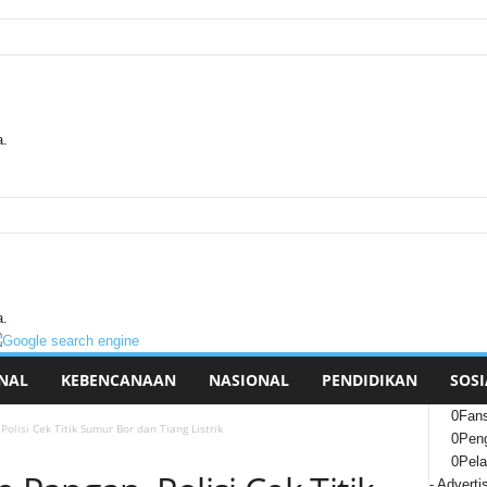
a.
a.
NAL
KEBENCANAAN
NASIONAL
PENDIDIKAN
SOSI
0
Fan
lisi Cek Titik Sumur Bor dan Tiang Listrik
0
Peng
0
Pel
- Adverti