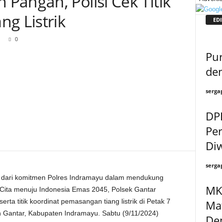
Pangan, Polisi Cek Titik
g Listrik
EDI
0
Pur
de
serga
DP
Per
Diw
serga
 dari komitmen Polres Indramayu dalam mendukung
MK 
 Cita menuju Indonesia Emas 2045, Polsek Gantar
ta titik koordinat pemasangan tiang listrik di Petak 7
Ma
Gantar, Kabupaten Indramayu. Sabtu (9/11/2024)
De