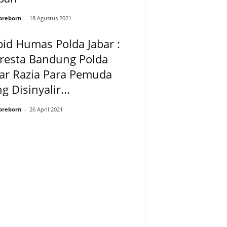
preborn
-
18 Agustus 2021
id Humas Polda Jabar :
lresta Bandung Polda
ar Razia Para Pemuda
g Disinyalir...
preborn
-
26 April 2021