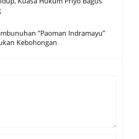
idup, Kuasa Hukum Priyo Bagus
g
Pembunuhan “Paoman Indramayu”
 Bukan Kebohongan