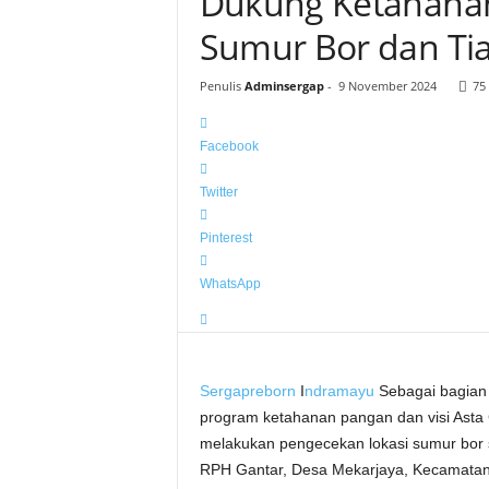
Dukung Ketahanan 
Sumur Bor dan Tian
Penulis
Adminsergap
-
9 November 2024
75
Facebook
Twitter
Pinterest
WhatsApp
Sergapreborn
I
ndramayu
Sebagai bagian
program ketahanan pangan dan visi Asta
melakukan pengecekan lokasi sumur bor ser
RPH Gantar, Desa Mekarjaya, Kecamatan 