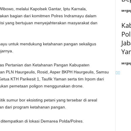
ibowo, melalui Kapolsek Gantar, Iptu Karnala,
serga
akan bagian dari komitmen Polres Indramayu dalam
isi yang bertujuan menyejahterakan masyarakat dan
Kab
Po
Jab
ramayu untuk mendukung ketahanan pangan sekaligus
Yan
jarnya.
serga
inas Pertanian dan Ketahanan Pangan Kabupaten
an PLN Haurgeulis, Rosid, Asper BKPH Haurgeulis, Samsu
etua KTH Parikesit 1, Taufik Yaman serta tim Irpom dari
kukan pemetaan poligon menggunakan drone.
titik sumur bor eksisting petani yang tersebar di areal
ian dari program ketahanan pangan.
 ditempatkan di lokasi Demarea Polda/Polres.