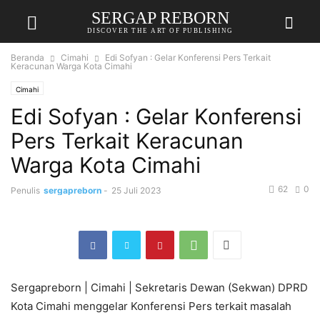
SERGAP REBORN
DISCOVER THE ART OF PUBLISHING
Beranda
Cimahi
Edi Sofyan : Gelar Konferensi Pers Terkait
Keracunan Warga Kota Cimahi
Cimahi
Edi Sofyan : Gelar Konferensi
Pers Terkait Keracunan
Warga Kota Cimahi
62
0
Penulis
sergapreborn
-
25 Juli 2023
Sergapreborn | Cimahi | Sekretaris Dewan (Sekwan) DPRD
Kota Cimahi menggelar Konferensi Pers terkait masalah