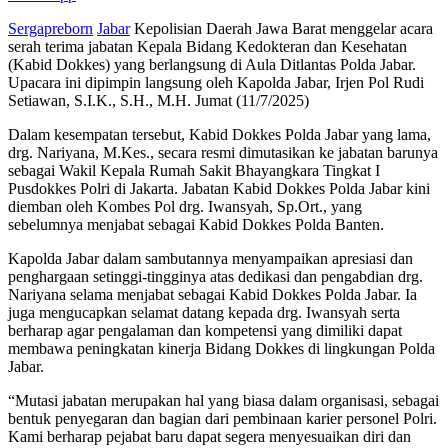
Sergapreborn
Jabar
Kepolisian Daerah Jawa Barat menggelar acara
serah terima jabatan Kepala Bidang Kedokteran dan Kesehatan
(Kabid Dokkes) yang berlangsung di Aula Ditlantas Polda Jabar.
Upacara ini dipimpin langsung oleh Kapolda Jabar, Irjen Pol Rudi
Setiawan, S.I.K., S.H., M.H. Jumat (11/7/2025)
Dalam kesempatan tersebut, Kabid Dokkes Polda Jabar yang lama,
drg. Nariyana, M.Kes., secara resmi dimutasikan ke jabatan barunya
sebagai Wakil Kepala Rumah Sakit Bhayangkara Tingkat I
Pusdokkes Polri di Jakarta. Jabatan Kabid Dokkes Polda Jabar kini
diemban oleh Kombes Pol drg. Iwansyah, Sp.Ort., yang
sebelumnya menjabat sebagai Kabid Dokkes Polda Banten.
Kapolda Jabar dalam sambutannya menyampaikan apresiasi dan
penghargaan setinggi-tingginya atas dedikasi dan pengabdian drg.
Nariyana selama menjabat sebagai Kabid Dokkes Polda Jabar. Ia
juga mengucapkan selamat datang kepada drg. Iwansyah serta
berharap agar pengalaman dan kompetensi yang dimiliki dapat
membawa peningkatan kinerja Bidang Dokkes di lingkungan Polda
Jabar.
“Mutasi jabatan merupakan hal yang biasa dalam organisasi, sebagai
bentuk penyegaran dan bagian dari pembinaan karier personel Polri.
Kami berharap pejabat baru dapat segera menyesuaikan diri dan