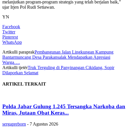
melanjutkan program-program strategis yang telah berjalan baik,”
ujar Irjen Pol Rudi Setiawan.
YN
Facebook
Twitter
Pinterest
WhatsApp
Artikulli paraprak
Pembangunan Jalan Lingkungan Kampung
Bantarmuncang Desa Parakansalak Mendapatkan Apresiasi
Warga….
Artikulli tjetër
Truk Terguling di Panyinangan Cikidang, Sopir
Dilaporkan Selamat
ARTIKEL TERKAIT
Polda Jabar Gulung 1.245 Tersangka Narkoba dan
Miras, Jutaan Obat Keras...
sergapreborn
-
7 Agustus 2026