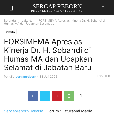
SERGAP REBORN
DISCOVER THE ART OF PUBLISHING
Beranda
Jakarta
FORSIMEMA Apresiasi Kinerja Dr. H. Sobandi di
Humas MA dan Ucapkan Selamat...
Jakarta
FORSIMEMA Apresiasi
Kinerja Dr. H. Sobandi di
Humas MA dan Ucapkan
Selamat di Jabatan Baru
65
0
Penulis
sergapreborn
-
31 Juli 2025
Sergapreborn
Jakarta –
Forum Silaturahmi Media