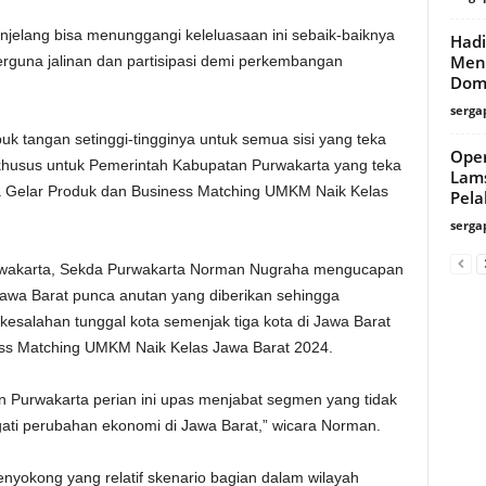
jelang bisa menunggangi keleluasaan ini sebaik-baiknya
Hadi
Men
erguna jalinan dan partisipasi demi perkembangan
Domb
serga
k tangan setinggi-tingginya untuk semua sisi yang teka
Oper
erkhusus untuk Pemerintah Kabupatan Purwakarta yang teka
Lams
 Gelar Produk dan Business Matching UMKM Naik Kelas
Pel
serga
urwakarta, Sekda Purwakarta Norman Nugraha mengucapan
Jawa Barat punca anutan yang diberikan sehingga
kesalahan tunggal kota semenjak tiga kota di Jawa Barat
ss Matching UMKM Naik Kelas Jawa Barat 2024.
 Purwakarta perian ini upas menjabat segmen yang tidak
ati perubahan ekonomi di Jawa Barat,” wicara Norman.
okong yang relatif skenario bagian dalam wilayah