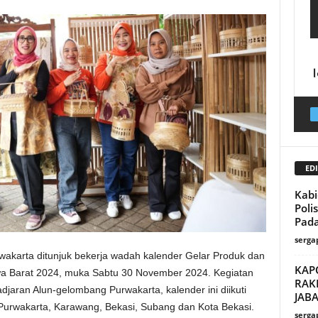
EDI
Kabi
Poli
Pada
serga
akarta ditunjuk bekerja wadah kalender Gelar Produk dan
KAP
a Barat 2024, muka Sabtu 30 November 2024. Kegiatan
RAK
jaran Alun-gelombang Purwakarta, kalender ini diikuti
JAB
Purwakarta, Karawang, Bekasi, Subang dan Kota Bekasi.
serga