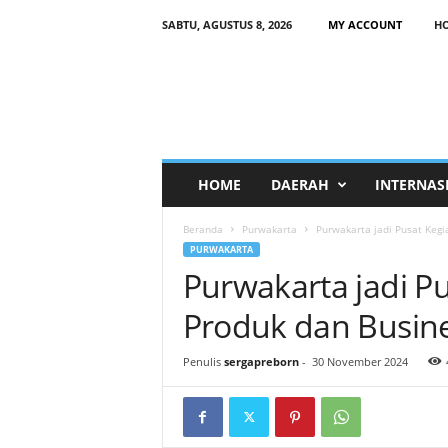
SABTU, AGUSTUS 8, 2026
MY ACCOUNT
H
HOME
DAERAH
INTERNAS
Beranda
Purwakarta
Purwakarta jadi Pusat Keg
PURWAKARTA
Purwakarta jadi Pu
Produk dan Busi
Penulis
sergapreborn
-
30 November 2024