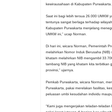
kewirausahaan di Kabupaten Purwakarta.
Saat ini bagi lebih tersua 26.000 UMKM 
tentunya sangat berlaga terhadap wilayah
Kabupaten Purwakarta menjelang meneguhk
UMKM ini,” ucap Norman.
Di hari ini, wicara Norman, Pemerintah 
melahirkan Nomor Induk Berusaha (NIB) s
khatam melahirkan NIB mengambil 33.700 
tambang NIB yang khatam kita terbitkan g
provinsi,” ujarnya.
Pemkab Purwakarta, wicara Norman, me
Purwakarta, pakai merelakan fasilitas, kes
peluasan umbi kesudahan individu maupun 
“Kami juga mengerjakan teladan-telada
pakai karet jutawan di bagian luar wil