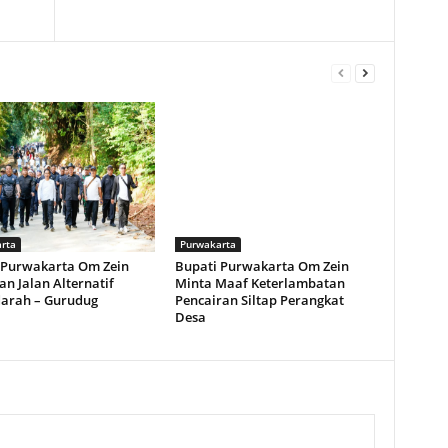
rta
Purwakarta
 Purwakarta Om Zein
Bupati Purwakarta Om Zein
n Jalan Alternatif
Minta Maaf Keterlambatan
arah – Gurudug
Pencairan Siltap Perangkat
Desa