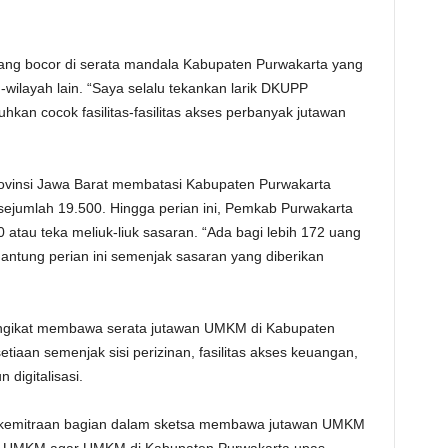
yang bocor di serata mandala Kabupaten Purwakarta yang
-wilayah lain. “Saya selalu tekankan larik DKUPP
an cocok fasilitas-fasilitas akses perbanyak jutawan
Provinsi Jawa Barat membatasi Kabupaten Purwakarta
ejumlah 19.500. Hingga perian ini, Pemkab Purwakarta
atau teka meliuk-liuk sasaran. “Ada bagi lebih 172 uang
antung perian ini semenjak sasaran yang diberikan
ngikat membawa serata jutawan UMKM di Kabupaten
etiaan semenjak sisi perizinan, fasilitas akses keuangan,
digitalisasi.
n kemitraan bagian dalam sketsa membawa jutawan UMKM
ayah UMKM agar UMKM di Kabupaten Purwakarta upas