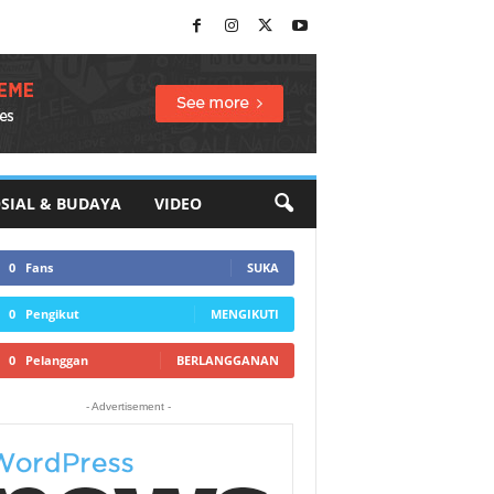
SIAL & BUDAYA
VIDEO
0
Fans
SUKA
0
Pengikut
MENGIKUTI
0
Pelanggan
BERLANGGANAN
- Advertisement -