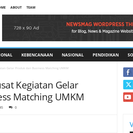
OME
ABOUT
TEAM
IONAL
KEBENCANAAN
NASIONAL
PENDIDIKAN
SO
iatan Gelar Produk dan Business Matching UMKM
sat Kegiatan Gelar
ness Matching UMKM
45
0