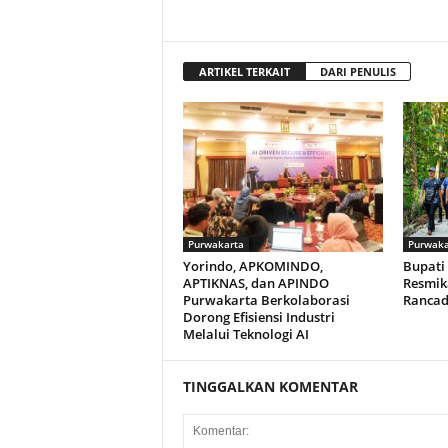
ARTIKEL TERKAIT
DARI PENULIS
Purwakarta
Purwaka
Yorindo, APKOMINDO,
Bupati
APTIKNAS, dan APINDO
Resmika
Purwakarta Berkolaborasi
Rancad
Dorong Efisiensi Industri
Melalui Teknologi AI
TINGGALKAN KOMENTAR