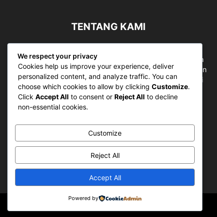
TENTANG KAMI
Sergapreborn merupakan sebuah Media Nasional yang
We respect your privacy
bergerak di ruang jurnalistik, sebagai entitas pemberian
Cookies help us improve your experience, deliver
ruang Publik, Media merupakan literasi mutlak diperlukan
personalized content, and analyze traffic. You can
sebagai kemampuan dasar berpikir kritis untuk hidup di
choose which cookies to allow by clicking
Customize
.
abad informasi.
Click
Accept All
to consent or
Reject All
to decline
non-essential cookies.
Hubungi kami:
contact@sergapreborn.id
Customize
IKUTI KAMI
Reject All
Accept All
Powered by
© Sergap Reborn