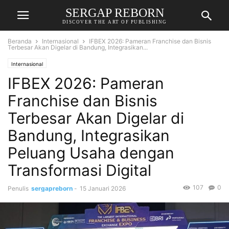
SERGAP REBORN
DISCOVER THE ART OF PUBLISHING
Beranda
Internasional
IFBEX 2026: Pameran Franchise dan Bisnis
Terbesar Akan Digelar di Bandung, Integrasikan...
Internasional
IFBEX 2026: Pameran
Franchise dan Bisnis
Terbesar Akan Digelar di
Bandung, Integrasikan
Peluang Usaha dengan
Transformasi Digital
107
0
Penulis
sergapreborn
-
15 Januari 2026