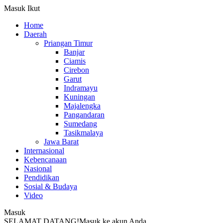
Masuk
Ikut
Home
Daerah
Priangan Timur
Banjar
Ciamis
Cirebon
Garut
Indramayu
Kuningan
Majalengka
Pangandaran
Sumedang
Tasikmalaya
Jawa Barat
Internasional
Kebencanaan
Nasional
Pendidikan
Sosial & Budaya
Video
Masuk
SELAMAT DATANG!
Masuk ke akun Anda