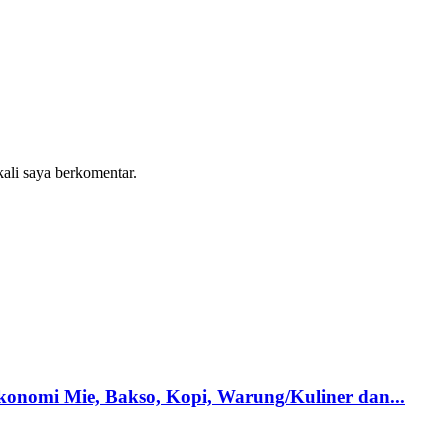
kali saya berkomentar.
onomi Mie, Bakso, Kopi, Warung/Kuliner dan...