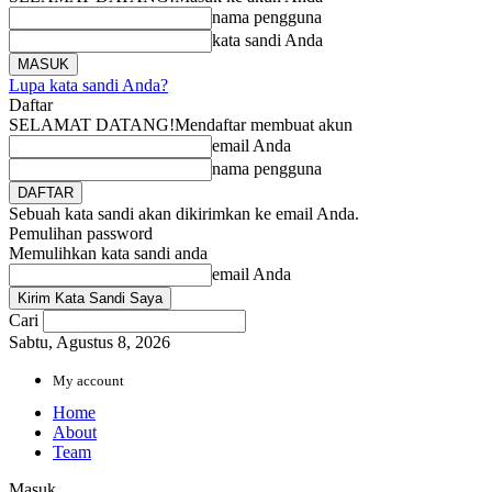
nama pengguna
kata sandi Anda
Lupa kata sandi Anda?
Daftar
SELAMAT DATANG!
Mendaftar membuat akun
email Anda
nama pengguna
Sebuah kata sandi akan dikirimkan ke email Anda.
Pemulihan password
Memulihkan kata sandi anda
email Anda
Cari
Sabtu, Agustus 8, 2026
My account
Home
About
Team
Masuk