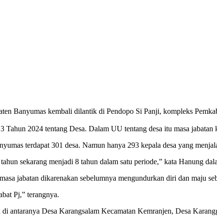
aten Banyumas kembali dilantik di Pendopo Si Panji, kompleks Pemk
ahun 2024 tentang Desa. Dalam UU tentang desa itu masa jabatan ka
umas terdapat 301 desa. Namun hanya 293 kepala desa yang menjalan
 tahun sekarang menjadi 8 tahun dalam satu periode,” kata Hanung da
asa jabatan dikarenakan sebelumnya mengundurkan diri dan maju sebag
abat Pj,” terangnya.
an di antaranya Desa Karangsalam Kecamatan Kemranjen, Desa Karan