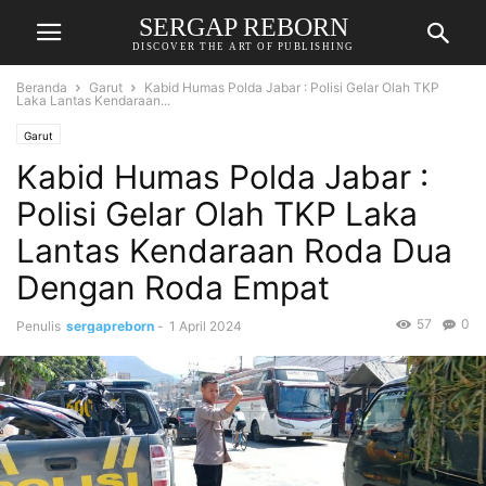
SERGAP REBORN
DISCOVER THE ART OF PUBLISHING
Beranda
Garut
Kabid Humas Polda Jabar : Polisi Gelar Olah TKP
Laka Lantas Kendaraan...
Garut
Kabid Humas Polda Jabar :
Polisi Gelar Olah TKP Laka
Lantas Kendaraan Roda Dua
Dengan Roda Empat
57
0
Penulis
sergapreborn
-
1 April 2024