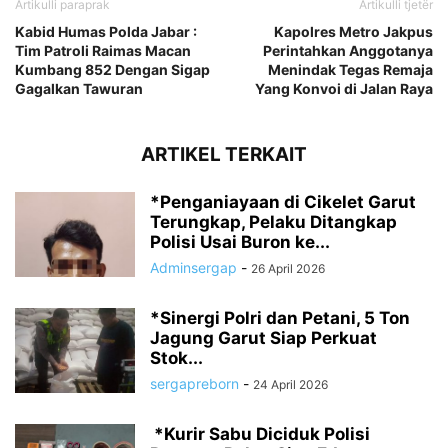
Artikulli paraprak
Artikulli tjetër
Kabid Humas Polda Jabar :
Kapolres Metro Jakpus
Tim Patroli Raimas Macan
Perintahkan Anggotanya
Kumbang 852 Dengan Sigap
Menindak Tegas Remaja
Gagalkan Tawuran
Yang Konvoi di Jalan Raya
ARTIKEL TERKAIT
*Penganiayaan di Cikelet Garut
Terungkap, Pelaku Ditangkap
Polisi Usai Buron ke...
Adminsergap
-
26 April 2026
‎*Sinergi Polri dan Petani, 5 Ton
Jagung Garut Siap Perkuat
Stok...
sergapreborn
-
24 April 2026
‎ ‎*Kurir Sabu Diciduk Polisi