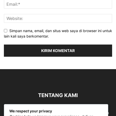
Simpan nama, email, dan situs web saya di browser ini untuk
lain kali saya berkomentar.
TENTANG KAMI
Sergapreborn merupakan sebuah Media Nasional yang
We respect your privacy
bergerak di ruang jurnalistik, sebagai entitas pemberian