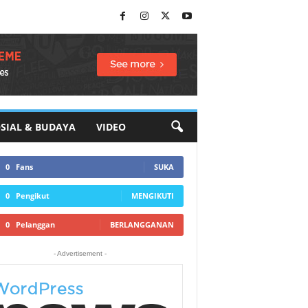
SIAL & BUDAYA
VIDEO
0
Fans
SUKA
0
Pengikut
MENGIKUTI
0
Pelanggan
BERLANGGANAN
- Advertisement -