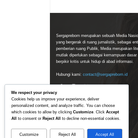
Sergapreborn merupakan sebuah Media Nasio
yang bergerak di ruang jurnalistik, sebagai ent
pemberian ruang Publik, Media merupakan lite
mutlak diperlukan sebagai kemampuan dasar
berpikir kritis untuk hidup di abad informasi.
Hubungi kami:
contact@sergapreborn.id
We respect your privacy
Cookies help us improve your experience, deliver
personalized content, and analyze traffic. You can choose
which cookies to allow by clicking
Customize
. Click
Accept
All
to consent or
Reject All
to decline non-essential cookies.
Customize
Reject All
Accept All