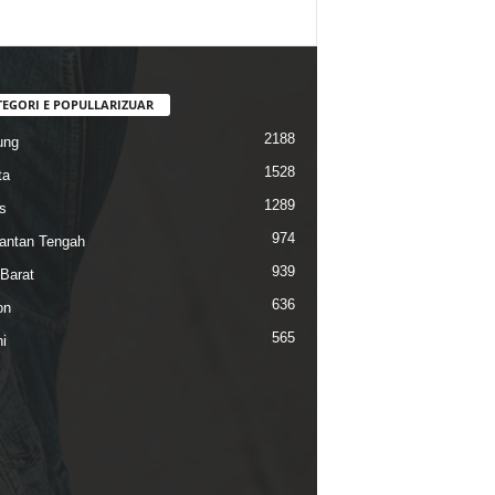
TEGORI E POPULLARIZUAR
2188
ung
1528
ta
1289
s
974
antan Tengah
939
Barat
636
on
565
i