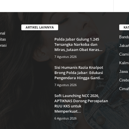
ARTIKEL LAINNYA
KA
nal
Band
Polda Jabar Gulung 1.245
itas
Tersangka Narkoba dan
rasi
Jakar
Miras, Jutaan Obat Keras...
Ciami
7 Agustus 2026
Kalim
Sisi Humanis Razia Knalpot
Jawa 
Brong Polda Jabar: Edukasi
Pengendara Hingga Ganti...
Cireb
7 Agustus 2026
Cimah
Soft Launching NCC 2026,
APTIKNAS Dorong Percepatan
RUU KKS untuk
Memperkuat...
6 Agustus 2026