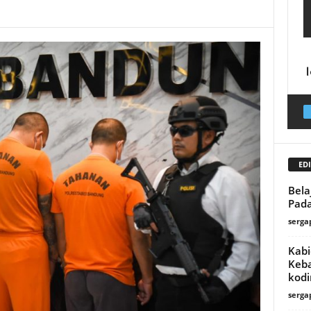
EDI
Bela
Pad
serga
Kabi
Keba
kodi
serga