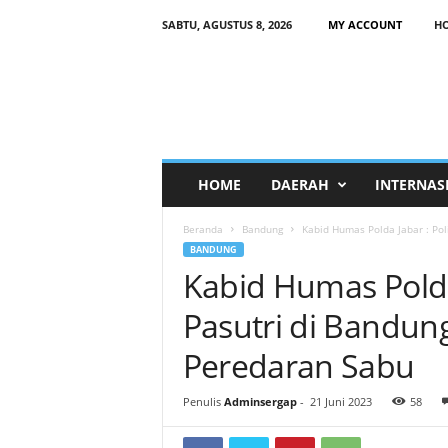
SABTU, AGUSTUS 8, 2026
MY ACCOUNT
H
HOME
DAERAH
INTERNAS
Beranda
Bandung
Kabid Humas Polda Jabar : Pol
BANDUNG
Kabid Humas Polda
Pasutri di Bandun
Peredaran Sabu
Penulis
Adminsergap
-
21 Juni 2023
58