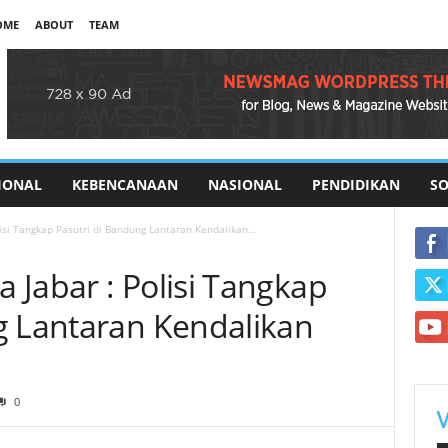
OME
ABOUT
TEAM
IONAL
KEBENCANAAN
NASIONAL
PENDIDIKAN
SO
isi Tangkap Pasutri di Bandung Lantaran Kendalikan...
 Jabar : Polisi Tangkap
g Lantaran Kendalikan
0