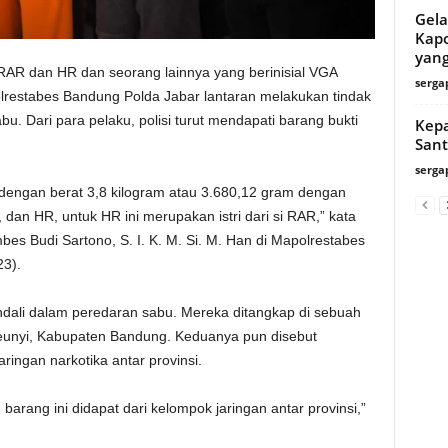
Gela
Kapo
yang
 RAR dan HR dan seorang lainnya yang berinisial VGA
serga
lrestabes Bandung Polda Jabar lantaran melakukan tindak
u. Dari para pelaku, polisi turut mendapati barang bukti
Kepa
Sant
serga
dengan berat 3,8 kilogram atau 3.680,12 gram dengan
dan HR, untuk HR ini merupakan istri dari si RAR,” kata
s Budi Sartono, S. I. K. M. Si. M. Han di Mapolrestabes
23).
ndali dalam peredaran sabu. Mereka ditangkap di sebuah
leunyi, Kabupaten Bandung. Keduanya pun disebut
aringan narkotika antar provinsi.
barang ini didapat dari kelompok jaringan antar provinsi,”