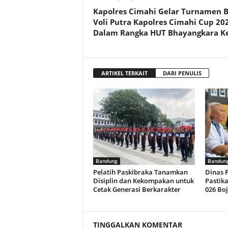
Kapolres Cimahi Gelar Turnamen B
Voli Putra Kapolres Cimahi Cup 20
Dalam Rangka HUT Bhayangkara Ke
ARTIKEL TERKAIT
DARI PENULIS
Bandung
Bandun
Pelatih Paskibraka Tanamkan
Dinas 
Disiplin dan Kekompakan untuk
Pastik
Cetak Generasi Berkarakter
026 Bo
TINGGALKAN KOMENTAR