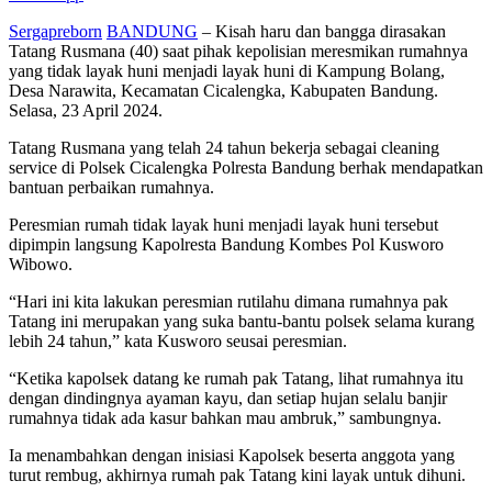
Sergapreborn
BANDUNG
– Kisah haru dan bangga dirasakan
Tatang Rusmana (40) saat pihak kepolisian meresmikan rumahnya
yang tidak layak huni menjadi layak huni di Kampung Bolang,
Desa Narawita, Kecamatan Cicalengka, Kabupaten Bandung.
Selasa, 23 April 2024.
Tatang Rusmana yang telah 24 tahun bekerja sebagai cleaning
service di Polsek Cicalengka Polresta Bandung berhak mendapatkan
bantuan perbaikan rumahnya.
Peresmian rumah tidak layak huni menjadi layak huni tersebut
dipimpin langsung Kapolresta Bandung Kombes Pol Kusworo
Wibowo.
“Hari ini kita lakukan peresmian rutilahu dimana rumahnya pak
Tatang ini merupakan yang suka bantu-bantu polsek selama kurang
lebih 24 tahun,” kata Kusworo seusai peresmian.
“Ketika kapolsek datang ke rumah pak Tatang, lihat rumahnya itu
dengan dindingnya ayaman kayu, dan setiap hujan selalu banjir
rumahnya tidak ada kasur bahkan mau ambruk,” sambungnya.
Ia menambahkan dengan inisiasi Kapolsek beserta anggota yang
turut rembug, akhirnya rumah pak Tatang kini layak untuk dihuni.