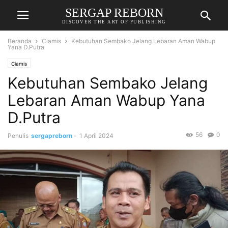
SERGAP REBORN
DISCOVER THE ART OF PUBLISHING
Beranda
Ciamis
Kebutuhan Sembako Jelang Lebaran Aman Wabup
Yana D.Putra
Ciamis
Kebutuhan Sembako Jelang
Lebaran Aman Wabup Yana
D.Putra
56
0
Penulis
sergapreborn
-
1 April 2024