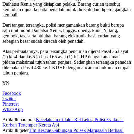
Daihatsu Xenia yang disiapkan pelaku. Barang curian tersebut
kemudian dijual kepada penadah untuk direcah dan diperdagangkan
kembali.
Dari tangan tersangka, polisi mengamankan barang bukti berupa
satu unit mobil Daihatsu Xenia, linggis, obeng, kunci Y, tang,
gembok, tas, serta puluhan barang elektronik hasil curian yang
sebagian besar sudah direcah oleh penadah.
Atas perbuatannya, para tersangka pencurian dijerat Pasal 363 ayat
(1) ke-4 dan ke-5 jo Pasal 65 ayat (1) KUHP dengan ancaman
pidana maksimal tujuh tahun penjara. Sedangkan tersangka penadah
dikenakan Pasal 480 ke-1 KUHP dengan ancaman hukuman empat
tahun penjara.
YN
Facebook
Twitter
Pinterest
WhatsApp
Artikulli paraprak
Kecelakaan di Jalur Rel Leles, Polisi Evakuasi
Korban Tertemper Kereta Api
Artikulli tjetër
Tim Rescue Gabungan Polsek Margaasih Berhasil