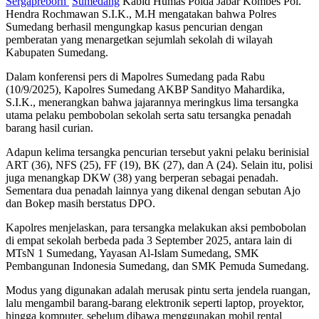
Sergapreborn
Sumedang
Kabid Humas Polda Jabar Kombes Pol.
Hendra Rochmawan S.I.K., M.H mengatakan bahwa Polres
Sumedang berhasil mengungkap kasus pencurian dengan
pemberatan yang menargetkan sejumlah sekolah di wilayah
Kabupaten Sumedang.
Dalam konferensi pers di Mapolres Sumedang pada Rabu
(10/9/2025), Kapolres Sumedang AKBP Sandityo Mahardika,
S.I.K., menerangkan bahwa jajarannya meringkus lima tersangka
utama pelaku pembobolan sekolah serta satu tersangka penadah
barang hasil curian.
Adapun kelima tersangka pencurian tersebut yakni pelaku berinisial
ART (36), NFS (25), FF (19), BK (27), dan A (24). Selain itu, polisi
juga menangkap DKW (38) yang berperan sebagai penadah.
Sementara dua penadah lainnya yang dikenal dengan sebutan Ajo
dan Bokep masih berstatus DPO.
Kapolres menjelaskan, para tersangka melakukan aksi pembobolan
di empat sekolah berbeda pada 3 September 2025, antara lain di
MTsN 1 Sumedang, Yayasan Al-Islam Sumedang, SMK
Pembangunan Indonesia Sumedang, dan SMK Pemuda Sumedang.
Modus yang digunakan adalah merusak pintu serta jendela ruangan,
lalu mengambil barang-barang elektronik seperti laptop, proyektor,
hingga komputer, sebelum dibawa menggunakan mobil rental