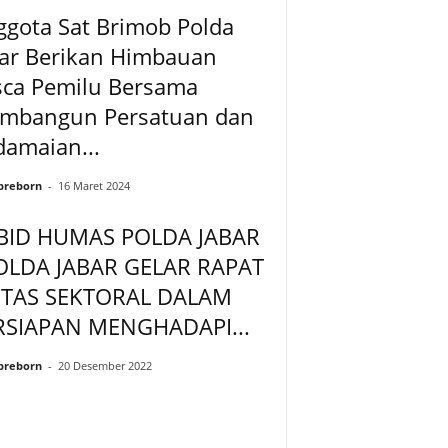
gota Sat Brimob Polda
bar Berikan Himbauan
sca Pemilu Bersama
mbangun Persatuan dan
amaian...
preborn
-
16 Maret 2024
BID HUMAS POLDA JABAR
POLDA JABAR GELAR RAPAT
NTAS SEKTORAL DALAM
RSIAPAN MENGHADAPI...
preborn
-
20 Desember 2022