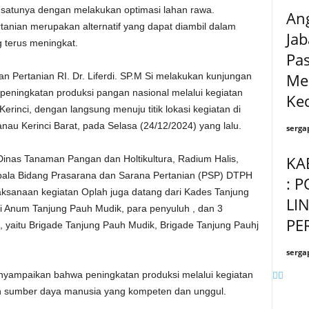
 satunya dengan melakukan optimasi lahan rawa.
Ang
anian merupakan alternatif yang dapat diambil dalam
Ja
terus meningkat.
Pa
Me
an Pertanian RI. Dr. Liferdi. SP.M Si melakukan kunjungan
peningkatan produksi pangan nasional melalui kegiatan
Ked
rinci, dengan langsung menuju titik lokasi kegiatan di
u Kerinci Barat, pada Selasa (24/12/2024) yang lalu.
serga
KA
a Dinas Tanaman Pangan dan Holtikultura, Radium Halis,
 Kepala Bidang Prasarana dan Sarana Pertanian (PSP) DTPH
: 
laksanaan kegiatan Oplah juga datang dari Kades Tanjung
LI
i Anum Tanjung Pauh Mudik, para penyuluh , dan 3
PE
, yaitu Brigade Tanjung Pauh Mudik, Brigade Tanjung Pauhj
serga
enyampaikan bahwa peningkatan produksi melalui kegiatan
 sumber daya manusia yang kompeten dan unggul.