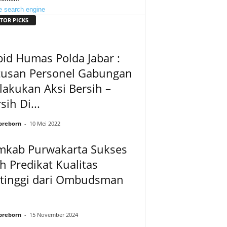
TOR PICKS
id Humas Polda Jabar :
tusan Personel Gabungan
akukan Aksi Bersih –
sih Di...
preborn
-
10 Mei 2022
mkab Purwakarta Sukses
h Predikat Kualitas
rtinggi dari Ombudsman
preborn
-
15 November 2024