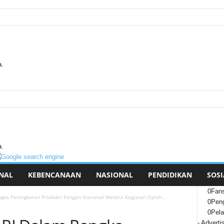
a.
a.
NAL
KEBENCANAAN
NASIONAL
PENDIDIKAN
SOSI
0
Fan
ka Peningkatan Produksi Pangan Nasional Melalui Kegiatan Oplah...
0
Peng
0
Pel
- Adverti