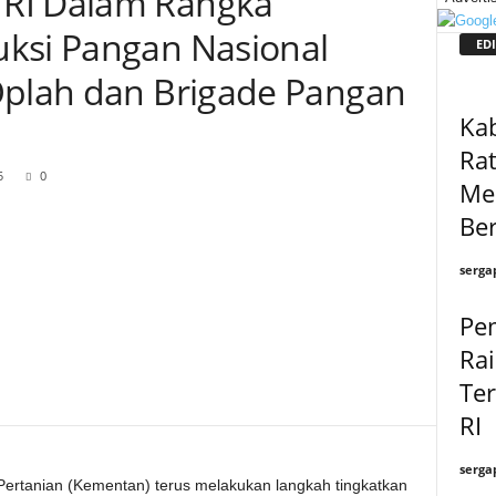
RI Dalam Rangka
ksi Pangan Nasional
EDI
Oplah dan Brigade Pangan
Kab
Ra
5
0
Mel
Ber
serga
Pe
Rai
Te
RI
serga
ertanian (Kementan) terus melakukan langkah tingkatkan