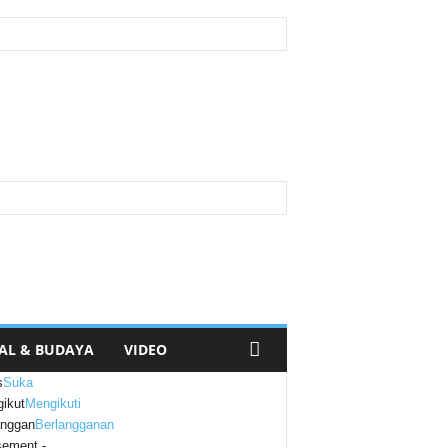
AL & BUDAYA
VIDEO
s
Suka
ikut
Mengikuti
anggan
Berlangganan
sement -