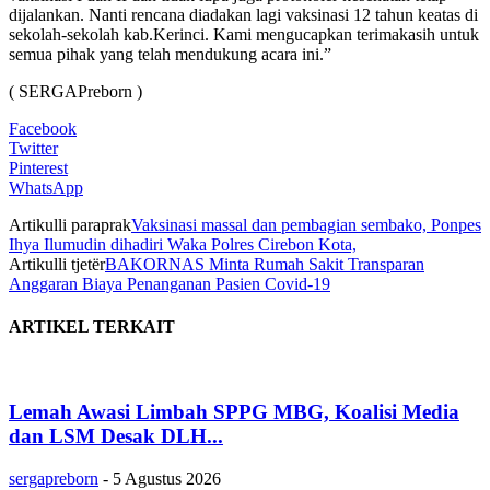
dijalankan. Nanti rencana diadakan lagi vaksinasi 12 tahun keatas di
sekolah-sekolah kab.Kerinci. Kami mengucapkan terimakasih untuk
semua pihak yang telah mendukung acara ini.”
( SERGAPreborn )
Facebook
Twitter
Pinterest
WhatsApp
Artikulli paraprak
Vaksinasi massal dan pembagian sembako, Ponpes
Ihya Ilumudin dihadiri Waka Polres Cirebon Kota,
Artikulli tjetër
BAKORNAS Minta Rumah Sakit Transparan
Anggaran Biaya Penanganan Pasien Covid-19
ARTIKEL TERKAIT
Lemah Awasi Limbah SPPG MBG, Koalisi Media
dan LSM Desak DLH...
sergapreborn
-
5 Agustus 2026