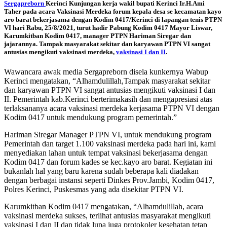
Sergapreborn
Kerinci Kunjungan kerja wakil bupati Kerinci Ir.H.Ami
Taher pada acara Vaksinasi Merdeka forum kepala desa se kecamatan kayo
aro barat bekerjasama dengan Kodim 0417/Kerinci di lapangan tenis PTPN
VI hari Rabu, 25/8/2021, turut hadir Pabung Kodim 0417 Mayor Liswar,
Karumkitban Kodim 0417, manager PTPN Hariman Siregar dan
jajarannya. Tampak masyarakat sekitar dan karyawan PTPN VI sangat
antusias mengikuti vaksinasi merdeka,
vaksinasi I dan II
.
Wawancara awak media Sergapreborn disela kunkernya Wabup
Kerinci mengatakan, “Alhamdulillah,Tampak masyarakat sekitar
dan karyawan PTPN VI sangat antusias mengikuti vaksinasi I dan
II. Pemerintah kab.Kerinci berterimakasih dan mengapresiasi atas
terlaksananya acara vaksinasi merdeka kerjasama PTPN VI dengan
Kodim 0417 untuk mendukung program pemerintah.”
Hariman Siregar Manager PTPN VI, untuk mendukung program
Pemerintah dan target 1.100 vaksinasi merdeka pada hari ini, kami
menyediakan lahan untuk tempat vaksinasi bekerjasama dengan
Kodim 0417 dan forum kades se kec.kayo aro barat. Kegiatan ini
bukanlah hal yang baru karena sudah beberapa kali diadakan
dengan berbagai instansi seperti Dinkes Prov.Jambi, Kodim 0417,
Polres Kerinci, Puskesmas yang ada disekitar PTPN VI.
Karumkitban Kodim 0417 mengatakan, “Alhamdulillah, acara
vaksinasi merdeka sukses, terlihat antusias masyarakat mengikuti
vaksinasi I dan II dan tidak lupa juga protokoler kesehatan tetap