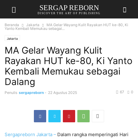
SERGAP REBORN
DISCOVER THE ART OF PUBLISHING
Beranda
Jakarta
MA Gelar Wayang Kulit Rayakan HUT ke-80, Ki
Yanto Kembali Memukau sebagai...
Jakarta
MA Gelar Wayang Kulit
Rayakan HUT ke-80, Ki Yanto
Kembali Memukau sebagai
Dalang
67
0
Penulis
sergapreborn
-
22 Agustus 2025
Sergapreborn
Jakarta –
Dalam rangka memperingati Hari