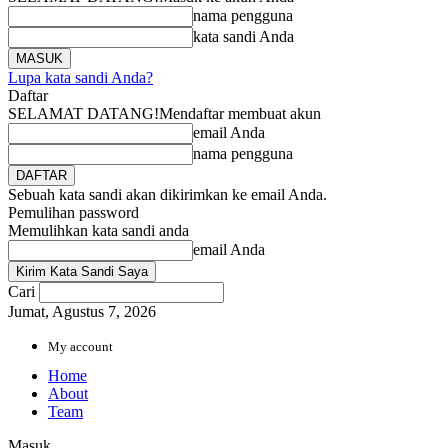
nama pengguna
kata sandi Anda
Lupa kata sandi Anda?
Daftar
SELAMAT DATANG!
Mendaftar membuat akun
email Anda
nama pengguna
Sebuah kata sandi akan dikirimkan ke email Anda.
Pemulihan password
Memulihkan kata sandi anda
email Anda
Cari
Jumat, Agustus 7, 2026
My account
Home
About
Team
Masuk