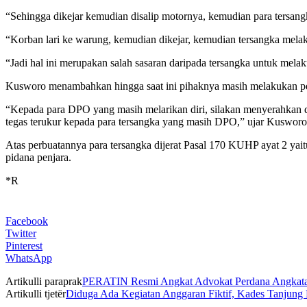
“Sehingga dikejar kemudian disalip motornya, kemudian para tersan
“Korban lari ke warung, kemudian dikejar, kemudian tersangka mela
“Jadi hal ini merupakan salah sasaran daripada tersangka untuk mela
Kusworo menambahkan hingga saat ini pihaknya masih melakukan peng
“Kepada para DPO yang masih melarikan diri, silakan menyerahkan di
tegas terukur kepada para tersangka yang masih DPO,” ujar Kusworo
Atas perbuatannya para tersangka dijerat Pasal 170 KUHP ayat 2 y
pidana penjara.
*R
Facebook
Twitter
Pinterest
WhatsApp
Artikulli paraprak
PERATIN Resmi Angkat Advokat Perdana Angkata
Artikulli tjetër
Diduga Ada Kegiatan Anggaran Fiktif, Kades Tanjun