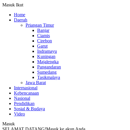
Masuk
Ikut
Home
Daerah
Priangan Timur
Banjar
Ciamis
Cirebon
Garut
Indramayu
Kuningan
Majalengka
Pangandaran
Sumedang
Tasikmalaya
Jawa Barat
Internasional
Kebencanaan
Nasional
Pendidikan
Sosial & Budaya
Video
Masuk
SELAMAT DATANG!
Masuk ke akun Anda