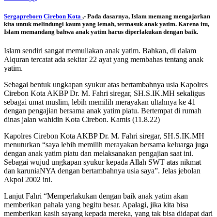
Sergapreborn
Cirebon Kota
,- Pada dasarnya, Islam memang mengajarkan
kita untuk melindungi kaum yang lemah, termasuk anak yatim. Karena itu,
Islam memandang bahwa anak yatim harus diperlakukan dengan baik.
Islam sendiri sangat memuliakan anak yatim. Bahkan, di dalam
Alquran tercatat ada sekitar 22 ayat yang membahas tentang anak
yatim.
Sebagai bentuk ungkapan syukur atas bertambahnya usia Kapolres
Cirebon Kota AKBP Dr. M. Fahri siregar, SH.S.IK.MH sekaligus
sebagai umat muslim, lebih memilih merayakan ultahnya ke 41
dengan pengajian bersama anak yatim piatu. Bertempat di rumah
dinas jalan wahidin Kota Cirebon. Kamis (11.8.22)
Kapolres Cirebon Kota AKBP Dr. M. Fahri siregar, SH.S.IK.MH
menuturkan “saya lebih memilih merayakan bersama keluarga juga
dengan anak yatim piatu dan melaksanakan pengajian saat ini.
Sebagai wujud ungkapan syukur kepada Allah SWT atas nikmat
dan karuniaNYA dengan bertambahnya usia saya”. Jelas jebolan
Akpol 2002 ini.
Lanjut Fahri “Memperlakukan dengan baik anak yatim akan
memberikan pahala yang begitu besar. Apalagi, jika kita bisa
memberikan kasih sayang kepada mereka, yang tak bisa didapat dari