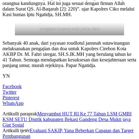
orangtua kandungnya. Hal ini juga sesuai dengan firman Allah
dalam Surat QS. Al-Baqarah [2]: 220)”. ujar Kapolres Ciko melalui
Kasi humas Iptu Ngatidja, SH.MH.
pengajian bersama anak yatim piatu
Sebanyak 40 anak, dari yayasan roudlotul jannnah sutawinangun
melaksanakan pengajian dan doa untuk Kapolres Cirebon Kota
AKBP Dr. M. Fahri siregar, SH.S.IK.MH yang berulang tahun ke
41 Tahun. Semoga mendapatkan kesuksesan dan kesejahteraan serta
panjang umur, murah rejekinya. Papar Ngatidja.
YN
Facebook
Twitter
Pinterest
WhatsApp
Artikulli paraprak
Menyambut HUT RI Ke 77 Tahun LSM GMBI
KSM SETU Distrik kabupaten Bekasi Gandeng Desa Mukti jaya
Giat Sosial
Artikulli tjetër
Evaluasi SAKIP, Yana Beberkan Capaian dan Target
Pembangunan