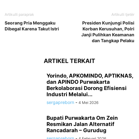
Artikulli paraprak
Artikulli tjetër
Seorang Pria Menggaku
Presiden Kunjungi Polisi
Dibegal Karena Takut Istri
Korban Kerusuhan, Polri
Janji Pulihkan Keamanan
dan Tangkap Pelaku
ARTIKEL TERKAIT
Yorindo, APKOMINDO, APTIKNAS,
dan APINDO Purwakarta
Berkolaborasi Dorong Efisiensi
Industri Melalui...
sergapreborn
-
4 Mei 2026
Bupati Purwakarta Om Zein
Resmikan Jalan Alternatif
Rancadarah – Gurudug
sergapreborn
-
4 Februari 2026