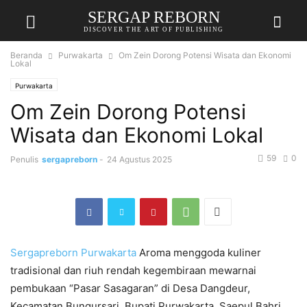
SERGAP REBORN
DISCOVER THE ART OF PUBLISHING
Beranda
Purwakarta
Om Zein Dorong Potensi Wisata dan Ekonomi
Lokal
Purwakarta
Om Zein Dorong Potensi
Wisata dan Ekonomi Lokal
59
0
Penulis
sergapreborn
-
24 Agustus 2025
Sergapreborn
Purwakarta
Aroma menggoda kuliner
tradisional dan riuh rendah kegembiraan mewarnai
pembukaan “Pasar Sasagaran” di Desa Dangdeur,
Kecamatan Bungursari. Bupati Purwakarta, Saepul Bahri