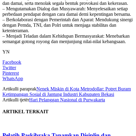
dan damai, serta menolak segala bentuk provokasi dan kekerasan.
– ​Mengutamakan Dialog dan Musyawarah: Menyelesaikan setiap
perbedaan pendapat dengan cara damai demi kepentingan bersama.
– ​Berkolaborasi dengan Pemerintah dan Aparat: Mendukung sinergi
dengan Pemda, TNI, dan Polri untuk menjaga stabilitas dan
ketenteraman.
– ​Menjadi Teladan dalam Kehidupan Bermasyarakat: Menebarkan
semangat gotong royong dan menjunjung nilai-nilai kebangsaan.
YN
Facebook
Twitter
Pinterest
WhatsApp
Artikulli paraprak
Nenek Miskin di Kota Metrodollar: Potret Buram
Ketimpangan Sosial di Jantung Industri Kabupaten Bekasi
Artikulli tjetër
Hari Pelanggan Nasional di Purwakarta
ARTIKEL TERKAIT
Pelatih Paskibraka Tanamkan Disiplin dan