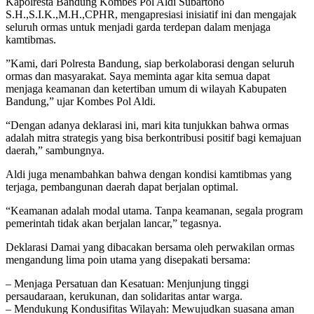
​Kapolresta Bandung Kombes Pol Aldi Subartono
S.H.,S.I.K.,M.H.,CPHR, mengapresiasi inisiatif ini dan mengajak
seluruh ormas untuk menjadi garda terdepan dalam menjaga
kamtibmas.
​”Kami, dari Polresta Bandung, siap berkolaborasi dengan seluruh
ormas dan masyarakat. Saya meminta agar kita semua dapat
menjaga keamanan dan ketertiban umum di wilayah Kabupaten
Bandung,” ujar Kombes Pol Aldi.
“Dengan adanya deklarasi ini, mari kita tunjukkan bahwa ormas
adalah mitra strategis yang bisa berkontribusi positif bagi kemajuan
daerah,” sambungnya.
​Aldi juga menambahkan bahwa dengan kondisi kamtibmas yang
terjaga, pembangunan daerah dapat berjalan optimal.
“Keamanan adalah modal utama. Tanpa keamanan, segala program
pemerintah tidak akan berjalan lancar,” tegasnya.
​Deklarasi Damai yang dibacakan bersama oleh perwakilan ormas
mengandung lima poin utama yang disepakati bersama:
– ​Menjaga Persatuan dan Kesatuan: Menjunjung tinggi
persaudaraan, kerukunan, dan solidaritas antar warga.
– ​Mendukung Kondusifitas Wilayah: Mewujudkan suasana aman