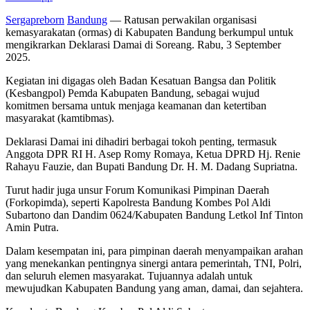
Sergapreborn
Bandung
— Ratusan perwakilan organisasi
kemasyarakatan (ormas) di Kabupaten Bandung berkumpul untuk
mengikrarkan Deklarasi Damai di Soreang. Rabu, 3 September
2025.
Kegiatan ini digagas oleh Badan Kesatuan Bangsa dan Politik
(Kesbangpol) Pemda Kabupaten Bandung, sebagai wujud
komitmen bersama untuk menjaga keamanan dan ketertiban
masyarakat (kamtibmas).
​Deklarasi Damai ini dihadiri berbagai tokoh penting, termasuk
Anggota DPR RI H. Asep Romy Romaya, Ketua DPRD Hj. Renie
Rahayu Fauzie, dan Bupati Bandung Dr. H. M. Dadang Supriatna.
Turut hadir juga unsur Forum Komunikasi Pimpinan Daerah
(Forkopimda), seperti Kapolresta Bandung Kombes Pol Aldi
Subartono dan Dandim 0624/Kabupaten Bandung Letkol Inf Tinton
Amin Putra.
​Dalam kesempatan ini, para pimpinan daerah menyampaikan arahan
yang menekankan pentingnya sinergi antara pemerintah, TNI, Polri,
dan seluruh elemen masyarakat. Tujuannya adalah untuk
mewujudkan Kabupaten Bandung yang aman, damai, dan sejahtera.