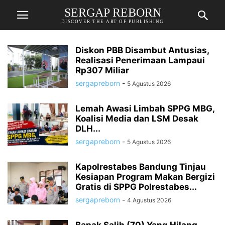
SERGAP REBORN
DISCOVER THE ART OF PUBLISHING
Diskon PBB Disambut Antusias,
Realisasi Penerimaan Lampaui
Rp307 Miliar
sergapreborn
-
5 Agustus 2026
Lemah Awasi Limbah SPPG MBG,
Koalisi Media dan LSM Desak
DLH...
sergapreborn
-
5 Agustus 2026
Kapolrestabes Bandung Tinjau
Kesiapan Program Makan Bergizi
Gratis di SPPG Polrestabes...
sergapreborn
-
4 Agustus 2026