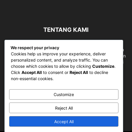
TENTANG KAMI
Sergapreborn merupakan sebuah Media Nasional yang
We respect your privacy
bergerak di ruang jurnalistik, sebagai entitas pemberian
Cookies help us improve your experience, deliver
ruang Publik, Media merupakan literasi mutlak diperlukan
personalized content, and analyze traffic. You can
sebagai kemampuan dasar berpikir kritis untuk hidup di
choose which cookies to allow by clicking
Customize
.
abad informasi.
Click
Accept All
to consent or
Reject All
to decline
non-essential cookies.
Hubungi kami:
contact@sergapreborn.id
Customize
IKUTI KAMI
Reject All
Accept All