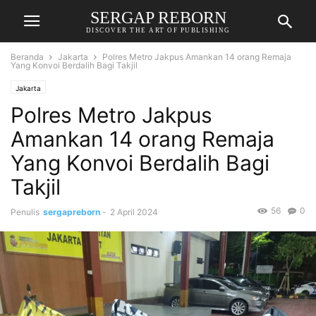
SERGAP REBORN
DISCOVER THE ART OF PUBLISHING
Beranda
Jakarta
Polres Metro Jakpus Amankan 14 orang Remaja
Yang Konvoi Berdalih Bagi Takjil
Jakarta
Polres Metro Jakpus
Amankan 14 orang Remaja
Yang Konvoi Berdalih Bagi
Takjil
56
0
Penulis
sergapreborn
-
2 April 2024