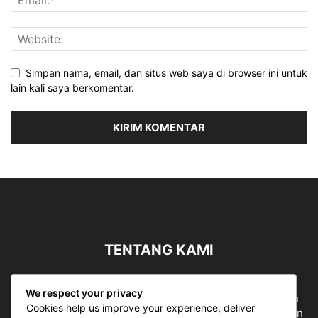
Simpan nama, email, dan situs web saya di browser ini untuk
lain kali saya berkomentar.
TENTANG KAMI
Sergapreborn merupakan sebuah Media Nasional yang
We respect your privacy
bergerak di ruang jurnalistik, sebagai entitas pemberian
Cookies help us improve your experience, deliver
ruang Publik, Media merupakan literasi mutlak diperlukan