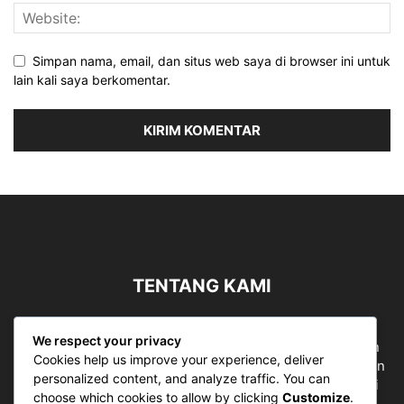
Simpan nama, email, dan situs web saya di browser ini untuk
lain kali saya berkomentar.
TENTANG KAMI
Sergapreborn merupakan sebuah Media Nasional yang
We respect your privacy
bergerak di ruang jurnalistik, sebagai entitas pemberian
Cookies help us improve your experience, deliver
ruang Publik, Media merupakan literasi mutlak diperlukan
personalized content, and analyze traffic. You can
sebagai kemampuan dasar berpikir kritis untuk hidup di
choose which cookies to allow by clicking
Customize
.
abad informasi.