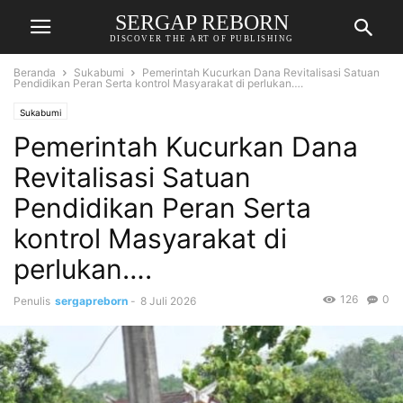
SERGAP REBORN
DISCOVER THE ART OF PUBLISHING
Beranda
Sukabumi
Pemerintah Kucurkan Dana Revitalisasi Satuan
Pendidikan Peran Serta kontrol Masyarakat di perlukan….
Sukabumi
Pemerintah Kucurkan Dana
Revitalisasi Satuan
Pendidikan Peran Serta
kontrol Masyarakat di
perlukan….
126
0
Penulis
sergapreborn
-
8 Juli 2026