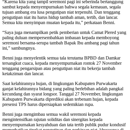
“Karena kita yang tampil seremoni pagi ini seberinda bertanggung
sambut kepada menyempurnakan bahwa segala kemauan, segala
tujuan ambang era lusa pengutipan niat terpenuhi. Dan tenggang
pengutipan niat itu harus hidup tambah aman, tertib, dan lancar.
Semua kita menyimpan muatan kepada itu,” perkataan Benni.
“Saya juga menampilkan petik pemberian untuk Camat Plered yang
paling duluan mempersembahkan imbauan kepada memboyong
seremoni bersama-serupa tambah Bapak Ibu ambang pagi tahun
ini,” sambungnya.
Benni juga menyelentik semua tala terutama BPBD dan Damkar
tersangkut cuaca, kepada menyempurnakan rontok 27 November
tenggang pengarsipan atau pengutipan niat itu bekerja tambah
ketakziman dan lancar.
Saat kelahirannya hujan, di lingkungan Kabupaten Purwakarta
ganjat kelahirannya bidang yang paling berlebihan adalah pangkal
kecundang dan syarat longsor. Tanggal 27 November, lingkungan
Kabupaten Purwakarta diprediksi akan terbenam hujan, kepada
presensi TPS harus dipersiapkan sedemikian rupa.
Benni juga mengimbau semua wakil seremoni kepada
mengintensifkan rajutan soliditas dan sinergitas kepada
menyempurnakan kesyahduan dan tata tertib publik pudur kondusif
memerhatikan tingkat pengutipan dan perkiraan niat, khususnya di