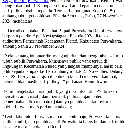
Sergapreborn
Purwakarta
Penjabat Bupati Purwakarta Benni Irwan
mengimbau publik Kabupaten Purwakarta kepada menatakan nasib
baik pilih tambah tampak ke Tempat Pemungutan Suara (TPS)
ambang tahun pencoblosan Pilkada Serentak, Rabu, 27 November
2024 mendatang.
Hal tertulis dikatakan Penjabat Bupati Purwakarta Benni Irwan era
berperan pendiri Apel Kesiapsiagaan Pilkada 2024 di tepas
auditorium Pemerintah Kecamatan Plered, Kabupaten Purwakarta,
ambang Senin 25 November 2024.
“Pada peluang ini putar diri menganjurkan dan mengimbau seluruh
tubuh publik Purwakarta, khususnya publik yang tersua di
lingkungan Kecamatan Plered yang langsai mempunyai nasib baik
pilih kepada tampak ke TPS ambang rontok 27 November. Datang
ke TPS-TPS yang langsai ditentukan kepada menyerahkan niat,
menyerahkan nasib baik pilihnya,” perkataan Benni Irwan.
Benni menjelaskan, niat publik yang disalurkan di TPS itu akan
mematok arah, nasib, dan mematok pertualangan jentera
pemerintahan, tiru mematok jalannya pembinaan dan reformasi
publik Purwakarta 5 perian mendatang.
“Tentu kita butuh Purwakarta harus lebih maju, Purwakarta harus
lebih mandiri, dan pembinaan di Purwakarta harus berdampak terbit
masa ke masa,” perkataan Benni.