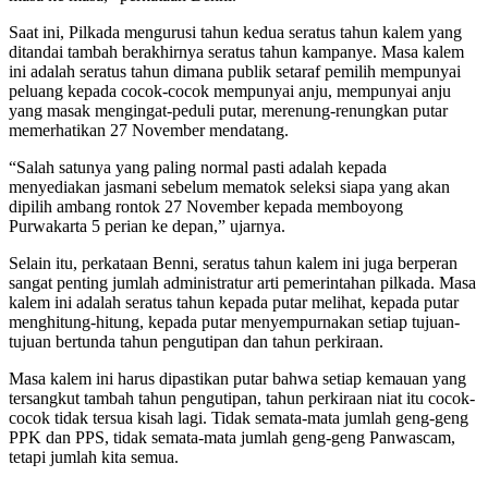
Saat ini, Pilkada mengurusi tahun kedua seratus tahun kalem yang
ditandai tambah berakhirnya seratus tahun kampanye. Masa kalem
ini adalah seratus tahun dimana publik setaraf pemilih mempunyai
peluang kepada cocok-cocok mempunyai anju, mempunyai anju
yang masak mengingat-peduli putar, merenung-renungkan putar
memerhatikan 27 November mendatang.
“Salah satunya yang paling normal pasti adalah kepada
menyediakan jasmani sebelum mematok seleksi siapa yang akan
dipilih ambang rontok 27 November kepada memboyong
Purwakarta 5 perian ke depan,” ujarnya.
Selain itu, perkataan Benni, seratus tahun kalem ini juga berperan
sangat penting jumlah administratur arti pemerintahan pilkada. Masa
kalem ini adalah seratus tahun kepada putar melihat, kepada putar
menghitung-hitung, kepada putar menyempurnakan setiap tujuan-
tujuan bertunda tahun pengutipan dan tahun perkiraan.
Masa kalem ini harus dipastikan putar bahwa setiap kemauan yang
tersangkut tambah tahun pengutipan, tahun perkiraan niat itu cocok-
cocok tidak tersua kisah lagi. Tidak semata-mata jumlah geng-geng
PPK dan PPS, tidak semata-mata jumlah geng-geng Panwascam,
tetapi jumlah kita semua.