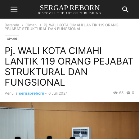
SERGAP REBORN
DISCOVER THE ART OF PUBLISHING
Beranda
Cimahi
Pj. WALI KOTA CIMAHI LANTIK 119 ORANG
PEJABAT STRUKTURAL DAN FUNGSIONAL
Cimahi
Pj. WALI KOTA CIMAHI
LANTIK 119 ORANG PEJABAT
STRUKTURAL DAN
FUNGSIONAL
68
0
Penulis
sergapreborn
-
6 Juli 2024