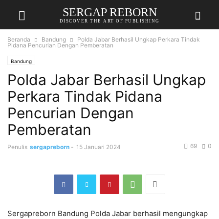
SERGAP REBORN
DISCOVER THE ART OF PUBLISHING
Beranda
Bandung
Polda Jabar Berhasil Ungkap Perkara Tindak
Pidana Pencurian Dengan Pemberatan
Bandung
Polda Jabar Berhasil Ungkap
Perkara Tindak Pidana
Pencurian Dengan
Pemberatan
69
0
Penulis
sergapreborn
-
15 Januari 2024
Sergapreborn Bandung Polda Jabar berhasil mengungkap