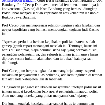
Sergapreborn
Bandung
Guru Besar sekaligus Dosen Hukum di UPI
Bandung, Prof Cecep Darmawan menilai fenomena munculnya judi
konvensional (Kasino) di Kota Bandung yang berhasil diungkap
Polda Jabar menjadi sebuah keprihatinan atas kehadiran Kasino di
Ibukota Jawa Barat ini.
Prof Cecep pun mengapresiasi setinggi-tingginya atas langkah dan
upaya kepolisian yang berhasil membongkar kegiatan judi Kasino
ini.
“Apresiasi perlu kita berikan ke pihak kepolisian, karena sudah
gercep (gerak cepat) menangani masalah ini. Tentunya, kasus ini
harus diusut tuntas, siapa pemilik, siapa saja yang bermain di situ,
pelanggan-pelanggannya, dan seluruh jaringan-jaringannya harus
diproses secara hukum, akuntabel, dan terbuka,” katanya saat
dihubungi.
Prof Cecep pun berprasangka bila memang kejadiannya seperti
melakukan penyamaran alias berkedok, ada kemungkinan di tempat
lain atau kota/kabupaten lain di Jabar ada.
“Tingkatkan pengawasan libatkan masyarakat, intelijen polisi masif
jangan sampai kecolongan baik aparat pemerintah maupun polisi.
Atau memang mereka yang pintar menyamarkan,” ujarnya
Dia juga mengajak kesadaran masyarakat harus terbangun dan