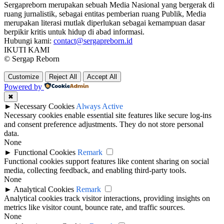
Sergapreborn merupakan sebuah Media Nasional yang bergerak di
ruang jurnalistik, sebagai entitas pemberian ruang Publik, Media
merupakan literasi mutlak diperlukan sebagai kemampuan dasar
berpikir kritis untuk hidup di abad informasi.
Hubungi kami:
contact@sergapreborn.id
IKUTI KAMI
© Sergap Reborn
Customize
Reject All
Accept All
Powered by
✖
►
Necessary Cookies
Always Active
Necessary cookies enable essential site features like secure log-ins
and consent preference adjustments. They do not store personal
data.
None
►
Functional Cookies
Remark
Functional cookies support features like content sharing on social
media, collecting feedback, and enabling third-party tools.
None
►
Analytical Cookies
Remark
Analytical cookies track visitor interactions, providing insights on
metrics like visitor count, bounce rate, and traffic sources.
None