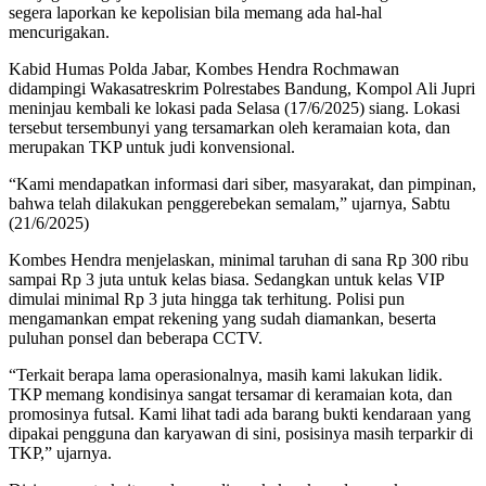
segera laporkan ke kepolisian bila memang ada hal-hal
mencurigakan.
Kabid Humas Polda Jabar, Kombes Hendra Rochmawan
didampingi Wakasatreskrim Polrestabes Bandung, Kompol Ali Jupri
meninjau kembali ke lokasi pada Selasa (17/6/2025) siang. Lokasi
tersebut tersembunyi yang tersamarkan oleh keramaian kota, dan
merupakan TKP untuk judi konvensional.
“Kami mendapatkan informasi dari siber, masyarakat, dan pimpinan,
bahwa telah dilakukan penggerebekan semalam,” ujarnya, Sabtu
(21/6/2025)
Kombes Hendra menjelaskan, minimal taruhan di sana Rp 300 ribu
sampai Rp 3 juta untuk kelas biasa. Sedangkan untuk kelas VIP
dimulai minimal Rp 3 juta hingga tak terhitung. Polisi pun
mengamankan empat rekening yang sudah diamankan, beserta
puluhan ponsel dan beberapa CCTV.
“Terkait berapa lama operasionalnya, masih kami lakukan lidik.
TKP memang kondisinya sangat tersamar di keramaian kota, dan
promosinya futsal. Kami lihat tadi ada barang bukti kendaraan yang
dipakai pengguna dan karyawan di sini, posisinya masih terparkir di
TKP,” ujarnya.