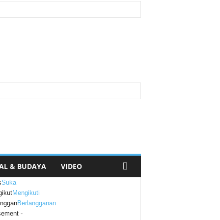
AL & BUDAYA
VIDEO
s
Suka
ikut
Mengikuti
anggan
Berlangganan
sement -