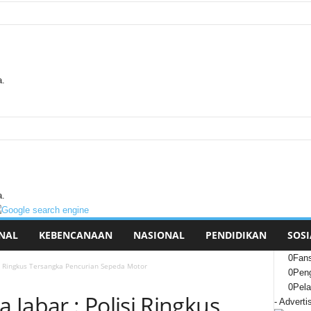
a.
a.
NAL
KEBENCANAAN
NASIONAL
PENDIDIKAN
SOSI
0
Fan
i Ringkus Tersangka Pencurian Sepeda Motor
0
Peng
0
Pel
Jabar : Polisi Ringkus
- Adverti