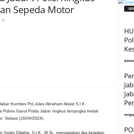
ian Sepeda Motor
EDI
0
HU
Pol
Ke
Admin
Pe
Jab
Jab
Pe
abar Kombes Pol.Jules Abraham Abast S.I.K.
Polres Garut Polda Jabar ringkus tersangka tindak
serga
. Selasa (16/04/2024).
PO
onky Dilatha, S.I.K., M.Si., mengatakan jika kejadian