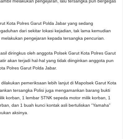
” sambil melakukan pengejaran, lalu tersangka pun bergegas
ut Kota Polres Garut Polda Jabar yang sedang
aduhan dari sekitar lokasi kejadian, tak lama kemudian
r melakukan pengejaran kepada tersangka pencurian.
sil diringkus oleh anggota Polsek Garut Kota Polres Garut
ir akan terjadi hal-hal yang tidak diinginkan anggota pun
a Polres Garut Polda Jabar.
 dilakukan pemeriksaan lebih lanjut di Mapolsek Garut Kota
mankan tersangka Polisi juga mengamankan barang bukti
lik korban, 1 lembar STNK sepeda motor milik korban, 1
ban, dan 1 buah kunci kontak asli bertuliskan “Yamaha”
kukan aksinya.