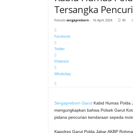
Tersangka Pencur
Penulis
sergapreborn
-
16 April 2024
45
Facebook
Twitter
Pinterest
WhatsApp
Sergapreborn
Garut
Kabid Humas Polda J
mengungkapkan bahwa Polsek Garut Kota 
pidana pencurian kendaraan sepeda motor
Kapolres Garut Polda Jabar AKBP Rohman Y