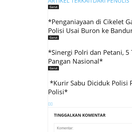
ARTIKEL TERKAIT
DARI PENULIS
Garut
*Penganiayaan di Cikelet G
Polisi Usai Buron ke Bandu
Garut
‎*Sinergi Polri dan Petani, 
Pangan Nasional*
Garut
‎ ‎*Kurir Sabu Diciduk Poli
Polisi* ‎
TINGGALKAN KOMENTAR