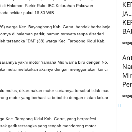
KE
 di di Halaman Parkir Ruko IBC Kelurahan Pakuwon
JA
ada sekitar pukul 16.30 WIB.
KE
(26) warga Kec. Bayongbong Kab. Garut, hendak berbelanja
BA
nya di halaman parkir, namun ternyata tanpa disadari
leh tersangka “DM” (38) warga Kec. Tarogong Kidul Kab.
serga
An
sarannya yakni motor Yamaha Mio warna biru dengan No.
Na
angka mulai melakukan aksinya dengan menggunakan kunci
Mi
Pen
lalu mulus, dikarenakan motor curiannya tersebut tidak mau
serga
ng motor yang berhasil ia bobol itu dengan niatan keluar
rga Kec. Tarogong Kidul Kab. Garut, yang berprofesi
gerak gerik tersangka yang tengah mendorong motor