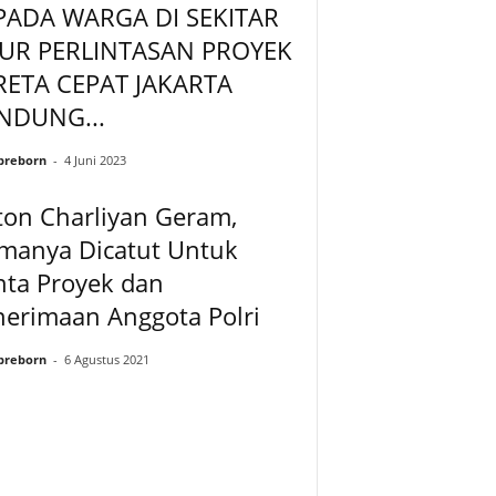
PADA WARGA DI SEKITAR
LUR PERLINTASAN PROYEK
RETA CEPAT JAKARTA
NDUNG...
preborn
-
4 Juni 2023
ton Charliyan Geram,
manya Dicatut Untuk
nta Proyek dan
erimaan Anggota Polri
preborn
-
6 Agustus 2021