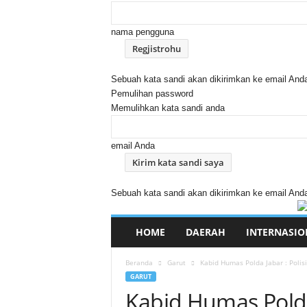
nama pengguna
Sebuah kata sandi akan dikirimkan ke email And
Pemulihan password
Memulihkan kata sandi anda
email Anda
Sebuah kata sandi akan dikirimkan ke email And
HOME
DAERAH
INTERNASIO
Beranda
Garut
Kabid Humas Polda Jabar : Polis
GARUT
Kabid Humas Polda 