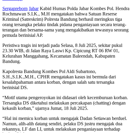
Sergapreborn
Jabar
Kabid Humas Polda Jabar Kombes Pol. Hendra
Rochmawan S.I.K., M.H mengatakan bahwa Satuan Reserse
Kriminal (Satreskrim) Polresta Bandung berhasil meringkus tiga
orang tersangka pelaku tindak pidana penganiayaan secara terang-
terangan dan bersama-sama yang mengakibatkan tewasnya seorang
pemuda berinisial AP.
Peristiwa tragis ini terjadi pada Selasa, 8 Juli 2025, sekitar pukul
23.30 WIB, di Jalan Raya Laswi Kp. Cipicung RT 06 RW 01,
Kelurahan Manggahang, Kecamatan Baleendah, Kabupaten
Bandung.
Kapolresta Bandung Kombes Pol Aldi Subartono,
S.H.,S.I.K.,M.H., CPHR mengatakan kasus ini bermula dari
kesalahpahaman antara korban, dengan salah satu tersangka
berinisial DS.
“Motif utama pengeroyokan ini didasari oleh kecemburuan korban.
Tersangka DS diketahui melakukan percakapan (chatting) dengan
kekasih korban,” ujarnya Jumat, 18 Juli 2025.
“Hal ini memicu korban untuk mengajak Dadan Setiawan berduel.
Namun, alih-alih datang sendiri, pelaku DS justru mengajak dua
rekannya, LF dan LI, untuk melakukan penganiayaan terhadap