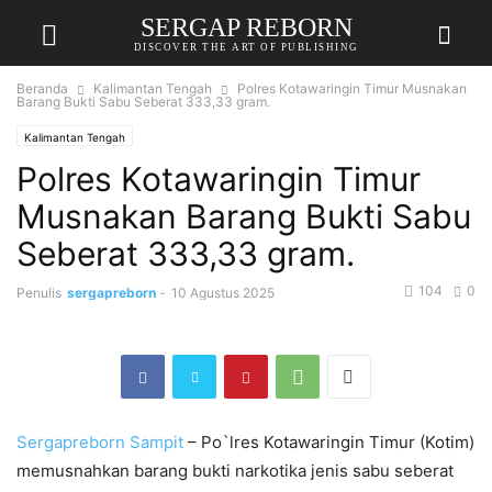
SERGAP REBORN
DISCOVER THE ART OF PUBLISHING
Beranda
Kalimantan Tengah
Polres Kotawaringin Timur Musnakan
Barang Bukti Sabu Seberat 333,33 gram.
Kalimantan Tengah
Polres Kotawaringin Timur
Musnakan Barang Bukti Sabu
Seberat 333,33 gram.
104
0
Penulis
sergapreborn
-
10 Agustus 2025
Sergapreborn
Sampit
– Po`lres Kotawaringin Timur (Kotim)
memusnahkan barang bukti narkotika jenis sabu seberat