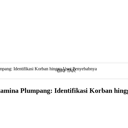
Mendaftar membuat akun
mpang: Identifikasi Korban hingga Usut Penyebabnya
Sebuah kata sandi akan dikirimkan ke email Anda.
amina Plumpang: Identifikasi Korban hin
Memulihkan kata sandi anda