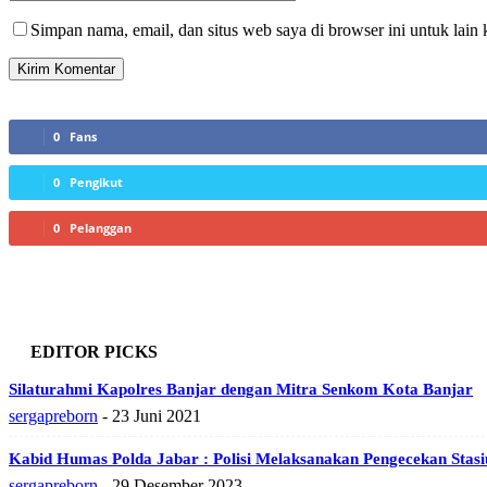
Simpan nama, email, dan situs web saya di browser ini untuk lain 
0
Fans
0
Pengikut
0
Pelanggan
EDITOR PICKS
Silaturahmi Kapolres Banjar dengan Mitra Senkom Kota Banjar
sergapreborn
-
23 Juni 2021
Kabid Humas Polda Jabar : Polisi Melaksanakan Pengecekan Stas
sergapreborn
-
29 Desember 2023