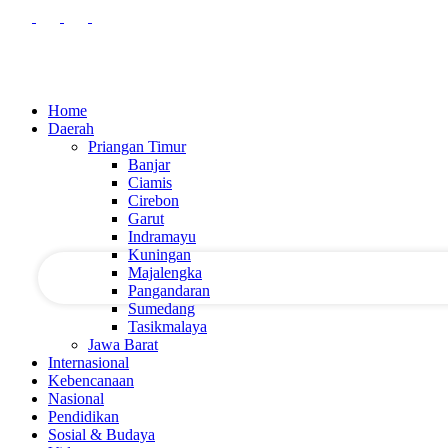
Home
Daerah
Priangan Timur
Banjar
nama pengguna
Ciamis
Cirebon
Garut
kata sandi Anda
Indramayu
Kuningan
Majalengka
Pangandaran
Sumedang
Tasikmalaya
Jawa Barat
Internasional
Kebencanaan
Nasional
Pendidikan
Sosial & Budaya