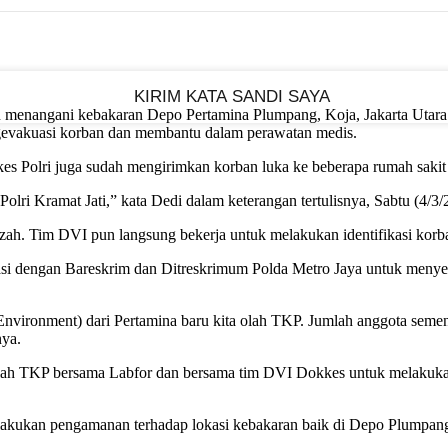
run menangani kebakaran Depo Pertamina Plumpang, Koja, Jakarta Utara 
gevakuasi korban dan membantu dalam perawatan medis.
es Polri juga sudah mengirimkan korban luka ke beberapa rumah sakit 
lri Kramat Jati,” kata Dedi dalam keterangan tertulisnya, Sabtu (4/3/
zah. Tim DVI pun langsung bekerja untuk melakukan identifikasi korb
inasi dengan Bareskrim dan Ditreskrimum Polda Metro Jaya untuk meny
Environment) dari Pertamina baru kita olah TKP. Jumlah anggota sement
nya.
olah TKP bersama Labfor dan bersama tim DVI Dokkes untuk melakukan 
melakukan pengamanan terhadap lokasi kebakaran baik di Depo Plumpa