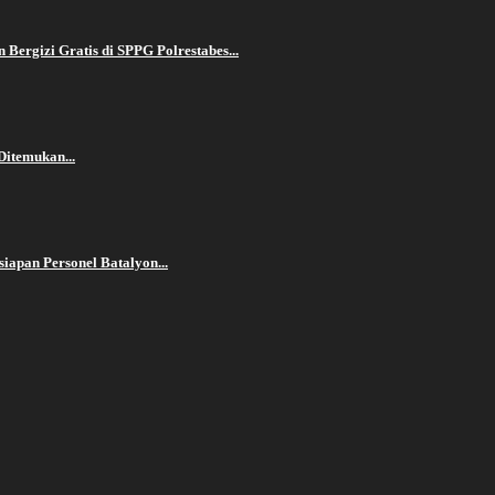
ergizi Gratis di SPPG Polrestabes...
Ditemukan...
iapan Personel Batalyon...