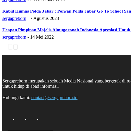
Kabid Humas Polda Jabar : Polwan Polda Jabar Go To School Sam
sergapreborn
-
7 Agustus 2023
Ucapan Pimpinan Majelis Almugoronah Indonesia Apresiasi Untuk
sergapreborn
-
14 Mei 2022
Sergapreborn merupakan sebuah Media Nasional yang bergerak di ruang
untuk hidup di abad informasi.
Hubungi kami:
contact@sergapreborn.id