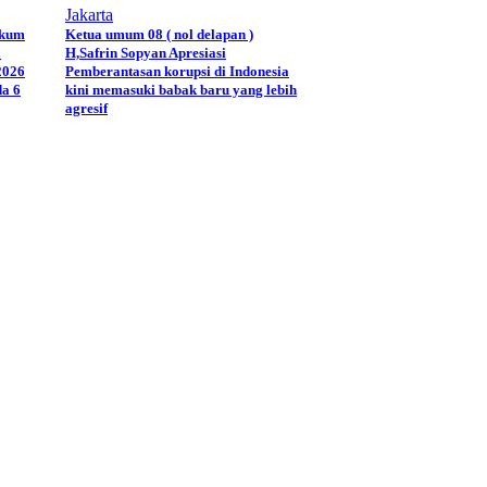
Jakarta
ukum
Ketua umum 08 ( nol delapan )
:
H,Safrin Sopyan Apresiasi
2026
Pemberantasan korupsi di Indonesia
a 6
kini memasuki babak baru yang lebih
agresif