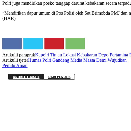
Polri juga mendirikan posko tanggap darurat kebakaran secara terpa
“Mendirikan dapur umum di Pos Polisi oleh Sat Brimobda PMJ dan
(HAR)
Artikulli paraprak
Kapolri Tinjau Lokasi Kebakaran Depo Pertamina
Artikulli tjetër
Humas Polri Gandeng Media Massa Demi Wujudkan
Pemilu Aman
ARTIKEL TERKAIT
DARI PENULIS