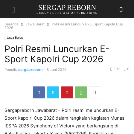
SERGAP REBORN
DISCOVER THE ART OF PUBLISHING
Beranda
Jawa Barat
Polri Resmi Luncurkan E-Sport Kapolri Cup
2026
Jawa Barat
Polri Resmi Luncurkan E-
Sport Kapolri Cup 2026
133
0
Penulis
sergapreborn
-
8 Juni 2026
Sergapreborn Jawabarat – Polri resmi meluncurkan E-
Sport Kapolri Cup 2026 dalam rangkaian kegiatan Munas
IESPA 2026 Symphony of Victory yang berlangsung di
Balai Kartini, Jakarta, Kamis (5/6/2026). Kegiatan ini