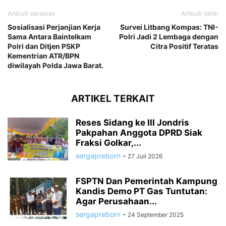
Artikulli paraprak
Artikulli tjetër
Sosialisasi Perjanjian Kerja
Survei Litbang Kompas: TNI-
Sama Antara Baintelkam
Polri Jadi 2 Lembaga dengan
Polri dan Ditjen PSKP
Citra Positif Teratas
Kementrian ATR/BPN
diwilayah Polda Jawa Barat.
ARTIKEL TERKAIT
Reses Sidang ke III Jondris
Pakpahan Anggota DPRD Siak
Fraksi Golkar,...
sergapreborn
-
27 Juli 2026
FSPTN Dan Pemerintah Kampung
Kandis Demo PT Gas Tuntutan:
Agar Perusahaan...
sergapreborn
-
24 September 2025