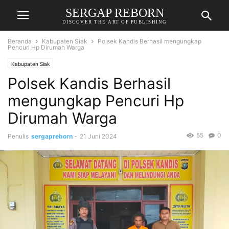
SERGAP REBORN
DISCOVER THE ART OF PUBLISHING
Beranda
Kabupaten Siak
Polsek Kandis Berhasil mengungkap
Pencuri Hp Dirumah Warga
Kabupaten Siak
Polsek Kandis Berhasil
mengungkap Pencuri Hp
Dirumah Warga
55
0
Penulis
sergapreborn
-
21 Juni 2024