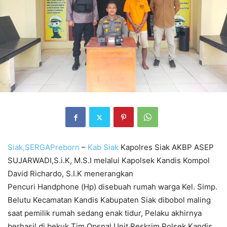
Siak,SERGAPreborn
–
Kab Siak
Kapolres Siak AKBP ASEP
SUJARWADI,S.i.K, M.S.I melalui Kapolsek Kandis Kompol
David Richardo, S.I.K menerangkan
Pencuri Handphone (Hp) disebuah rumah warga Kel. Simp.
Belutu Kecamatan Kandis Kabupaten Siak dibobol maling
saat pemilik rumah sedang enak tidur, Pelaku akhirnya
berhasil di bekuk Tim Opsnal Unit Reskrim Polsek Kandis.