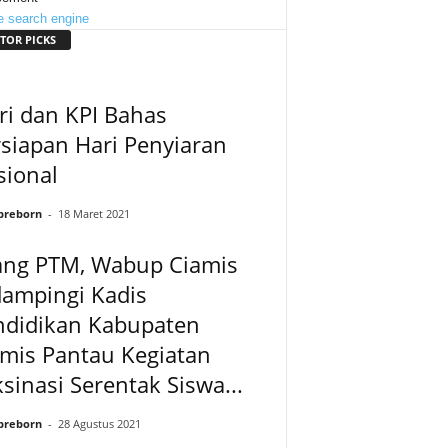
TOR PICKS
ri dan KPI Bahas
siapan Hari Penyiaran
sional
preborn
-
18 Maret 2021
lang PTM, Wabup Ciamis
dampingi Kadis
ndidikan Kabupaten
mis Pantau Kegiatan
sinasi Serentak Siswa...
preborn
-
28 Agustus 2021