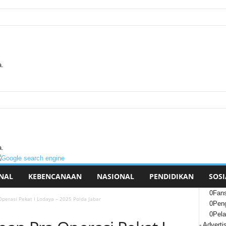
a.
a.
NAL
KEBENCANAAN
NASIONAL
PENDIDIKAN
SOSI
0
Fan
perasi Pekat I Lodaya – 2025 Polda Jabar
0
Peng
0
Pel
- Adverti