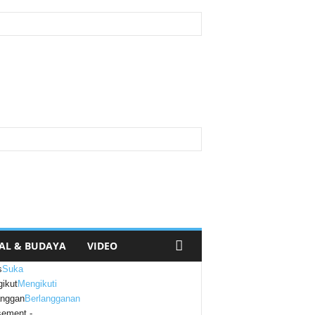
AL & BUDAYA
VIDEO
s
Suka
ikut
Mengikuti
anggan
Berlangganan
sement -