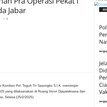
an Pra Operasi Pekat I
da Jabar
EDI
0
Pol
Per
Na
serga
Je
Di
Pe
Cia
r Kombes Pol. Teguh Tri Sasongko S.I.K. memimpin
Vak
25 yang dilaksanakan di Ruang Vicon Djayalaksana dan
r, Selasa (25/2/2025)
serga