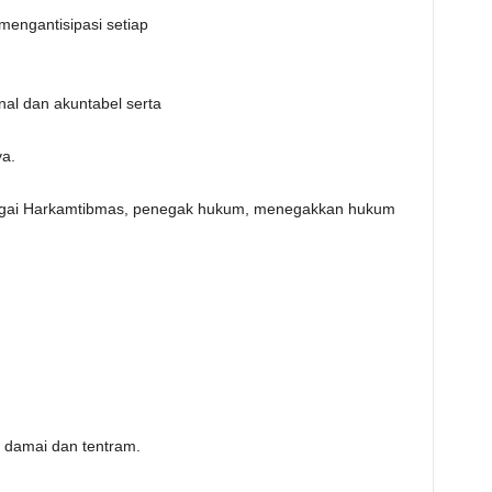
mengantisipasi setiap
onal dan akuntabel serta
ya.
ebagai Harkamtibmas, penegak hukum, menegakkan hukum
, damai dan tentram.