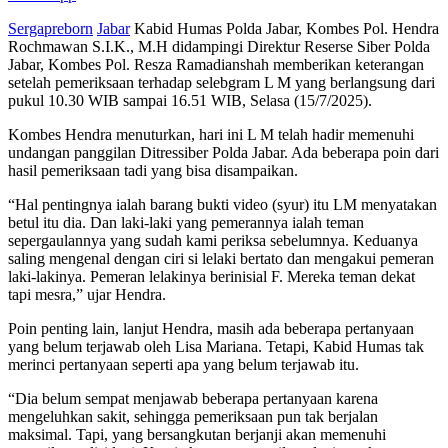
Sergapreborn
Jabar
Kabid Humas Polda Jabar, Kombes Pol. Hendra
Rochmawan S.I.K., M.H didampingi Direktur Reserse Siber Polda
Jabar, Kombes Pol. Resza Ramadianshah memberikan keterangan
setelah pemeriksaan terhadap selebgram L M yang berlangsung dari
pukul 10.30 WIB sampai 16.51 WIB, Selasa (15/7/2025).
Kombes Hendra menuturkan, hari ini L M telah hadir memenuhi
undangan panggilan Ditressiber Polda Jabar. Ada beberapa poin dari
hasil pemeriksaan tadi yang bisa disampaikan.
“Hal pentingnya ialah barang bukti video (syur) itu LM menyatakan
betul itu dia. Dan laki-laki yang pemerannya ialah teman
sepergaulannya yang sudah kami periksa sebelumnya. Keduanya
saling mengenal dengan ciri si lelaki bertato dan mengakui pemeran
laki-lakinya. Pemeran lelakinya berinisial F. Mereka teman dekat
tapi mesra,” ujar Hendra.
Poin penting lain, lanjut Hendra, masih ada beberapa pertanyaan
yang belum terjawab oleh Lisa Mariana. Tetapi, Kabid Humas tak
merinci pertanyaan seperti apa yang belum terjawab itu.
“Dia belum sempat menjawab beberapa pertanyaan karena
mengeluhkan sakit, sehingga pemeriksaan pun tak berjalan
maksimal. Tapi, yang bersangkutan berjanji akan memenuhi