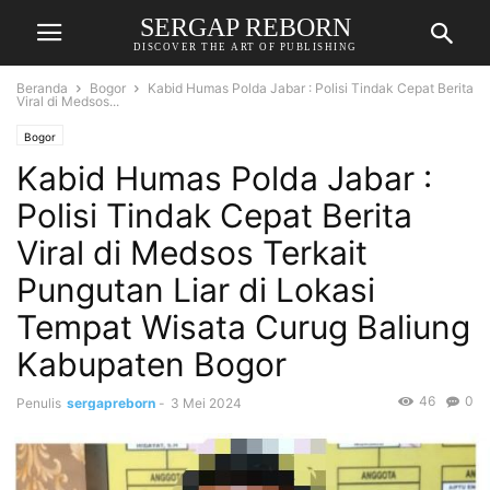
SERGAP REBORN
DISCOVER THE ART OF PUBLISHING
Beranda
Bogor
Kabid Humas Polda Jabar : Polisi Tindak Cepat Berita
Viral di Medsos...
Bogor
Kabid Humas Polda Jabar :
Polisi Tindak Cepat Berita
Viral di Medsos Terkait
Pungutan Liar di Lokasi
Tempat Wisata Curug Baliung
Kabupaten Bogor
46
0
Penulis
sergapreborn
-
3 Mei 2024