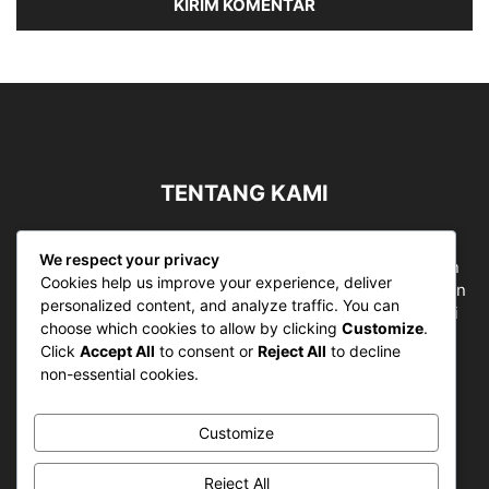
TENTANG KAMI
Sergapreborn merupakan sebuah Media Nasional yang
We respect your privacy
bergerak di ruang jurnalistik, sebagai entitas pemberian
Cookies help us improve your experience, deliver
ruang Publik, Media merupakan literasi mutlak diperlukan
personalized content, and analyze traffic. You can
sebagai kemampuan dasar berpikir kritis untuk hidup di
choose which cookies to allow by clicking
Customize
.
abad informasi.
Click
Accept All
to consent or
Reject All
to decline
non-essential cookies.
Hubungi kami:
contact@sergapreborn.id
Customize
IKUTI KAMI
Reject All