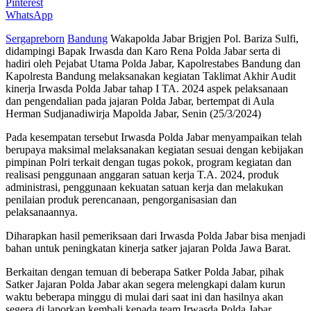
Pinterest
WhatsApp
Sergapreborn
Bandung
Wakapolda Jabar Brigjen Pol. Bariza Sulfi,
didampingi Bapak Irwasda dan Karo Rena Polda Jabar serta di
hadiri oleh Pejabat Utama Polda Jabar, Kapolrestabes Bandung dan
Kapolresta Bandung melaksanakan kegiatan Taklimat Akhir Audit
kinerja Irwasda Polda Jabar tahap I TA. 2024 aspek pelaksanaan
dan pengendalian pada jajaran Polda Jabar, bertempat di Aula
Herman Sudjanadiwirja Mapolda Jabar, Senin (25/3/2024)
Pada kesempatan tersebut Irwasda Polda Jabar menyampaikan telah
berupaya maksimal melaksanakan kegiatan sesuai dengan kebijakan
pimpinan Polri terkait dengan tugas pokok, program kegiatan dan
realisasi penggunaan anggaran satuan kerja T.A. 2024, produk
administrasi, penggunaan kekuatan satuan kerja dan melakukan
penilaian produk perencanaan, pengorganisasian dan
pelaksanaannya.
Diharapkan hasil pemeriksaan dari Irwasda Polda Jabar bisa menjadi
bahan untuk peningkatan kinerja satker jajaran Polda Jawa Barat.
Berkaitan dengan temuan di beberapa Satker Polda Jabar, pihak
Satker Jajaran Polda Jabar akan segera melengkapi dalam kurun
waktu beberapa minggu di mulai dari saat ini dan hasilnya akan
segera di laporkan kembali kepada team Irwasda Polda Jabar