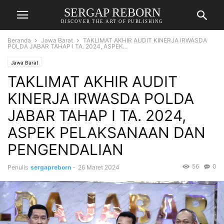
SERGAP REBORN
DISCOVER THE ART OF PUBLISHING
Beranda
Jawa Barat
TAKLIMAT AKHIR AUDIT KINERJA IRWASDA
POLDA JABAR TAHAP I TA. 2024, ASPEK...
Jawa Barat
TAKLIMAT AKHIR AUDIT
KINERJA IRWASDA POLDA
JABAR TAHAP I TA. 2024,
ASPEK PELAKSANAAN DAN
PENGENDALIAN
56
0
Penulis
sergapreborn
-
26 Maret 2024