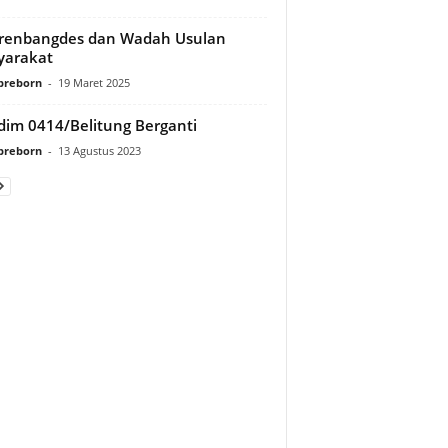
renbangdes dan Wadah Usulan
yarakat
preborn
-
19 Maret 2025
im 0414/Belitung Berganti
preborn
-
13 Agustus 2023