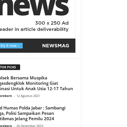
TOR PICKS
lsek Bersama Muspika
asdengklok Monitoring Giat
inasi Untuk Anak Usia 12-17 Tahun
preborn
-
12 Agustus 2021
d Humas Polda Jabar : Sambangi
a, Polisi Sampaikan Pesan
ibmas Jelang Pemilu 2024
preborn
-
26 Desember 2023