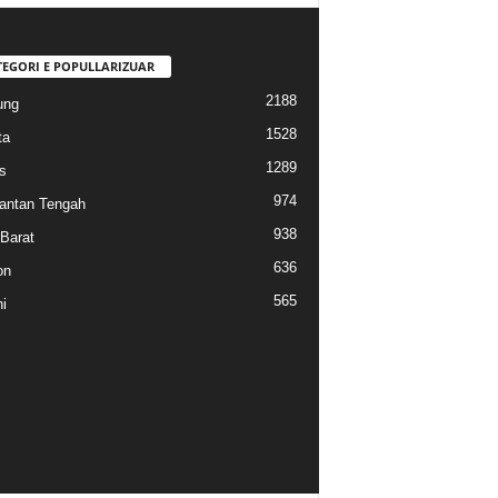
TEGORI E POPULLARIZUAR
2188
ung
1528
ta
1289
s
974
antan Tengah
938
Barat
636
on
565
i