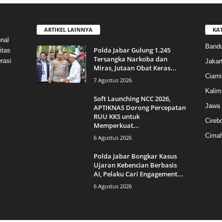
ARTIKEL LAINNYA
KA
nal
Band
Polda Jabar Gulung 1.245
itas
Tersangka Narkoba dan
rasi
Jakar
Miras, Jutaan Obat Keras...
Ciami
7 Agustus 2026
Kalim
Soft Launching NCC 2026,
Jawa 
APTIKNAS Dorong Percepatan
RUU KKS untuk
Cireb
Memperkuat...
Cimah
6 Agustus 2026
Polda Jabar Bongkar Kasus
Ujaran Kebencian Berbasis
AI, Pelaku Cari Engagement...
6 Agustus 2026