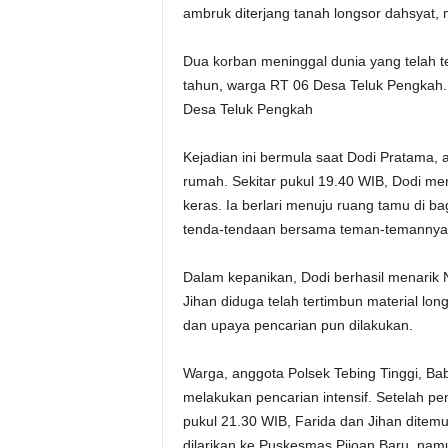
ambruk diterjang tanah longsor dahsyat
Dua korban meninggal dunia yang telah ter
tahun, warga RT 06 Desa Teluk Pengkah. 
Desa Teluk Pengkah
Kejadian ini bermula saat Dodi Pratama,
rumah. Sekitar pukul 19.40 WIB, Dodi m
keras. Ia berlari menuju ruang tamu di b
tenda-tendaan bersama teman-temannya F
Dalam kepanikan, Dodi berhasil menarik 
Jihan diduga telah tertimbun material lo
dan upaya pencarian pun dilakukan.
Warga, anggota Polsek Tebing Tinggi, Ba
melakukan pencarian intensif. Setelah pe
pukul 21.30 WIB, Farida dan Jihan ditemu
dilarikan ke Puskesmas Pijoan Baru, na