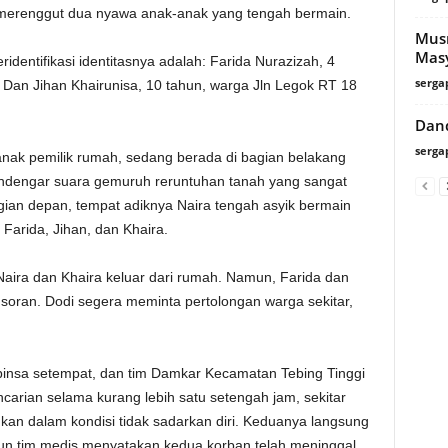
, merenggut dua nyawa anak-anak yang tengah bermain.
Mus
Mas
identifikasi identitasnya adalah: Farida Nurazizah, 4
serga
Dan Jihan Khairunisa, 10 tahun, warga Jln Legok RT 18
Dand
serga
 anak pemilik rumah, sedang berada di bagian belakang
endengar suara gemuruh reruntuhan tanah yang sangat
agian depan, tempat adiknya Naira tengah asyik bermain
arida, Jihan, dan Khaira.
Naira dan Khaira keluar dari rumah. Namun, Farida dan
ngsoran. Dodi segera meminta pertolongan warga sekitar,
binsa setempat, dan tim Damkar Kecamatan Tebing Tinggi
ncarian selama kurang lebih satu setengah jam, sekitar
kan dalam kondisi tidak sadarkan diri. Keduanya langsung
mun tim medis menyatakan kedua korban telah meninggal