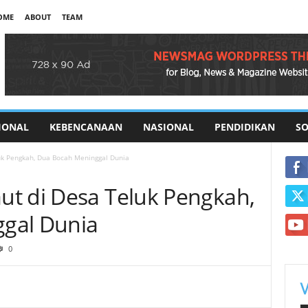
OME
ABOUT
TEAM
IONAL
KEBENCANAAN
NASIONAL
PENDIDIKAN
SO
uk Pengkah, Dua Bocah Meninggal Dunia
t di Desa Teluk Pengkah,
gal Dunia
0