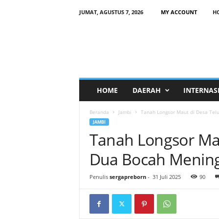
JUMAT, AGUSTUS 7, 2026
MY ACCOUNT
H
HOME
DAERAH
INTERNAS
Beranda
Jambi
Tanah Longsor Maut di Desa Tel
JAMBI
Tanah Longsor Mau
Dua Bocah Mening
Penulis
sergapreborn
-
31 Juli 2025
90