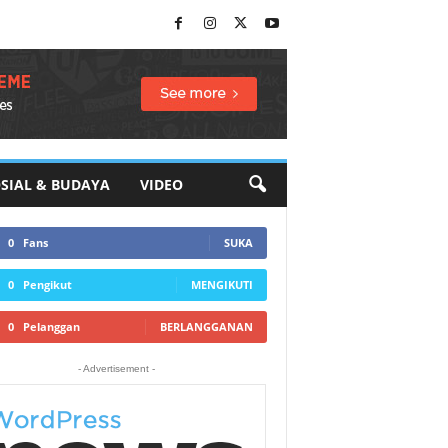
SIAL & BUDAYA
VIDEO
0
Fans
SUKA
0
Pengikut
MENGIKUTI
0
Pelanggan
BERLANGGANAN
- Advertisement -