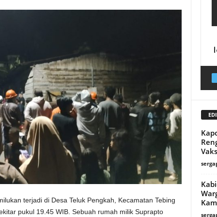
EDI
Kapo
Reng
Vaks
serga
Kabi
Warg
ilukan terjadi di Desa Teluk Pengkah, Kecamatan Tebing
Kamt
ekitar pukul 19.45 WIB. Sebuah rumah milik Suprapto
serga