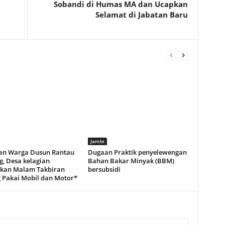
Sobandi di Humas MA dan Ucapkan
Selamat di Jabatan Baru
Jambi
an Warga Dusun Rantau
Dugaan Praktik penyelewengan
g, Desa kelagian
Bahan Bakar Minyak (BBM)
kan Malam Takbiran
bersubsidi
g Pakai Mobil dan Motor*