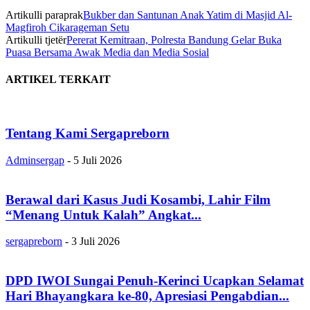
Artikulli paraprak
Bukber dan Santunan Anak Yatim di Masjid Al-
Magfiroh Cikarageman Setu
Artikulli tjetër
Pererat Kemitraan, Polresta Bandung Gelar Buka
Puasa Bersama Awak Media dan Media Sosial
ARTIKEL TERKAIT
Tentang Kami Sergapreborn
Adminsergap
-
5 Juli 2026
Berawal dari Kasus Judi Kosambi, Lahir Film
“Menang Untuk Kalah” Angkat...
sergapreborn
-
3 Juli 2026
DPD IWOI Sungai Penuh-Kerinci Ucapkan Selamat
Hari Bhayangkara ke-80, Apresiasi Pengabdian...