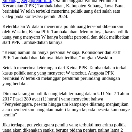
Subang –
Sergapreborn.id,
Oknum anggota Panitia Pemilihan
Kecamatan (PPK) Tambakdahan, Kabupaten Subang, Jawa Barat
berinisial W telah terbukti menerima politik uang dari salah satu
Caleg pada kontestasi pemilu 2024.
Keterlibatan W dalam menerima politik uang tersebut dibenarkan
oleh Waskim, Ketua PPK Tambakdahan. Menurutnya, kasus politik
uang yang menyeret W hanya bersifat personal dan tidak melibatkan
staff PPK Tambakdahan lainnya.
“Benar, namun itu hanya personal W saja. Komisioner dan staff
PPK Tambakdahan lainnya tidak terlibat,” ungkap Waskim.
Setelah menerima keterangan dari Ketua PPK Tambakdahan terkait
kasus politik uang yang menyeret W tersebut. Anggota PPK
berinisial W terbukti melanggar peraturan perundang-undangan
yang berlaku.
Dimana larangan politik uang telah tertuang dalam UU No. 7 Tahun
2017 Pasal 280 ayat (1) huruf j yang menyebut bahwa
“Penyelenggara, peserta hingga tim kampanye dilarang menjanjikan
atau memberikan uang atau materi lainnya kepada peserta kampanye
pemilu”
Jika terdapat penyelenggara pemilu yang terbukti menerima politik
uang akan dikenakan sanksi berupa pidana penjara paling lama 2