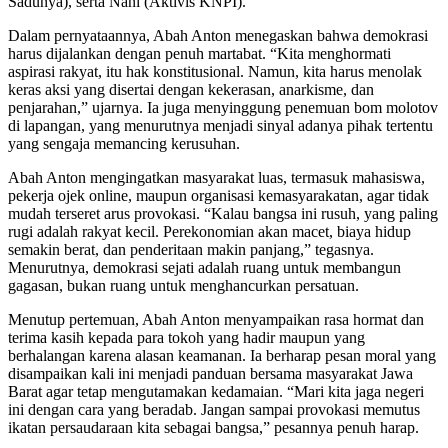
Sadunya), serta Nani (Aktivis KNPI).
Dalam pernyataannya, Abah Anton menegaskan bahwa demokrasi
harus dijalankan dengan penuh martabat. “Kita menghormati
aspirasi rakyat, itu hak konstitusional. Namun, kita harus menolak
keras aksi yang disertai dengan kekerasan, anarkisme, dan
penjarahan,” ujarnya. Ia juga menyinggung penemuan bom molotov
di lapangan, yang menurutnya menjadi sinyal adanya pihak tertentu
yang sengaja memancing kerusuhan.
Abah Anton mengingatkan masyarakat luas, termasuk mahasiswa,
pekerja ojek online, maupun organisasi kemasyarakatan, agar tidak
mudah terseret arus provokasi. “Kalau bangsa ini rusuh, yang paling
rugi adalah rakyat kecil. Perekonomian akan macet, biaya hidup
semakin berat, dan penderitaan makin panjang,” tegasnya.
Menurutnya, demokrasi sejati adalah ruang untuk membangun
gagasan, bukan ruang untuk menghancurkan persatuan.
Menutup pertemuan, Abah Anton menyampaikan rasa hormat dan
terima kasih kepada para tokoh yang hadir maupun yang
berhalangan karena alasan keamanan. Ia berharap pesan moral yang
disampaikan kali ini menjadi panduan bersama masyarakat Jawa
Barat agar tetap mengutamakan kedamaian. “Mari kita jaga negeri
ini dengan cara yang beradab. Jangan sampai provokasi memutus
ikatan persaudaraan kita sebagai bangsa,” pesannya penuh harap.