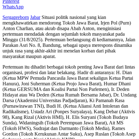
Pinterest
WhatsApp
Sergapreborn
Jabar
Situasi politik nasional yang kian
mengkhawatirkan mendorong Tokoh Jawa Barat, Irjen Pol (Purn)
Anton Charlian, atau akrab disapa Abah Anton, menginisiasi
pertemuan mendadak dengan sejumlah tokoh masyarakat pada
Minggu (31/8/2025). Pertemuan berlangsung di kediamannya, Jalan
Parakan Asri No. 8, Bandung, sebagai upaya merespons dinamika
unjuk rasa yang akhir-akhir ini menelan korban dari pihak
masyarakat maupun aparat.
Pertemuan itu dihadiri berbagai tokoh penting Jawa Barat dari lintas
organisasi, profesi dan latar belakang. Hadir di antaranya: H. Dian
(Ketua MPW Pemuda Pancasila Jawa Barat sekaligus Ketua Partai
Hanura), Joni Suherman (Ketua Projo Jawa Barat), Humar Dhani
(Ketua GERSUMA dan Koalisi Partai Non Parlemen), Ir. Deden
Hidayat atau Wa Deden (Ketua Rumah Bersama Jabar), Dr. Undang
Darsa (Akademisi Universitas Padjadjaran), Ki Pamanah Rasa
(Purnawirawan TNI), Budi H. (Ketua Aliansi Anti Intoleran dan
Radikalisme), Ustadz Ari (Ponpes Suryalaya), Kang Debar (Aktivis
98), Kang Rizal (Aktivis HMI), H. Elis Suryani (Tokoh Budaya
Sunda), Widaningsih (Tokoh Perempuan Jawa Barat), Ait MS
(Tokoh HWS), Sudrajat dan Darmanto (Tokoh Media), Rames
Gordon (Tokoh Kerukunan Antar Suku), Asep Ruslan (Tokoh Asep